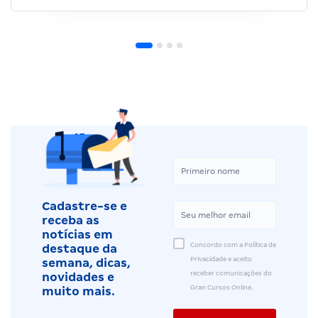
Cadastre-se e
receba as
notícias em
Concordo com a Política de
destaque da
Privacidade e aceito
semana, dicas,
receber comunicações do
novidades e
Gran Cursos Online.
muito mais.