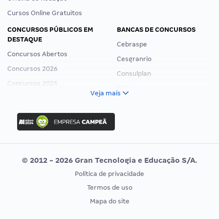
Cursos Online Gratuitos
CONCURSOS PÚBLICOS EM
BANCAS DE CONCURSOS
DESTAQUE
Cebraspe
Concursos Abertos
Cesgranrio
Concursos 2026
Consulplan
Concursos 2025
FCC
Veja mais
Concurso Nacional Unificado
FGV
Concurso Ibama
Idecan
Concurso MPU
Selecon
Editais publicados
Uniase
© 2012 - 2026 Gran Tecnologia e Educação S/A.
Vunesp
Política de privacidade
CONCURSOS POR PROFISSÃO
EXAME DE ORDEM
Termos de uso
Concursos Administrativos
OAB
Mapa do site
Concursos Educação
Prova OAB