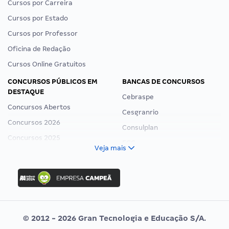
Cursos por Carreira
Cursos por Estado
Cursos por Professor
Oficina de Redação
Cursos Online Gratuitos
CONCURSOS PÚBLICOS EM
BANCAS DE CONCURSOS
DESTAQUE
Cebraspe
Concursos Abertos
Cesgranrio
Concursos 2026
Consulplan
Concursos 2025
FCC
Veja mais
Concurso Nacional Unificado
FGV
Concurso Ibama
Idecan
Concurso MPU
Selecon
Editais publicados
Uniase
© 2012 - 2026 Gran Tecnologia e Educação S/A.
Vunesp