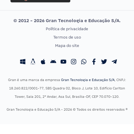
Concurso MPU
Selecon
Editais publicados
Uniase
© 2012 - 2026 Gran Tecnologia e Educação S/A.
Vunesp
Política de privacidade
CONCURSOS POR PROFISSÃO
EXAME DE ORDEM
Termos de uso
Concursos Administrativos
OAB
Mapa do site
Concursos Educação
Prova OAB
Concursos Fiscais
Calendário OAB
Concursos Jurídicos
Questões OAB
Concursos Militares
Recursos OAB
Gran é uma marca da empresa
Gran Tecnologia e Educação S/A
, CNPJ:
Concursos Policiais
Exame de Ordem
18.260.822/0001-77, SBS Quadra 02, Bloco J, Lote 10, Edifício Carlton
Concursos Saúde
Tower, Sala 201, 2º Andar, Asa Sul, Brasília-DF, CEP 70.070-120.
Concursos Tribunais
Gran Tecnologia e Educação S/A - 2026 © Todos os direitos reservados ®
Residência Multiprofissional