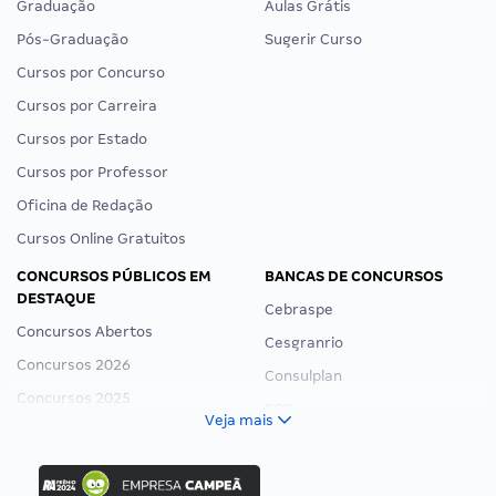
Graduação
Aulas Grátis
Pós-Graduação
Sugerir Curso
Cursos por Concurso
Cursos por Carreira
Cursos por Estado
Cursos por Professor
Oficina de Redação
Cursos Online Gratuitos
CONCURSOS PÚBLICOS EM
BANCAS DE CONCURSOS
DESTAQUE
Cebraspe
Concursos Abertos
Cesgranrio
Concursos 2026
Consulplan
Concursos 2025
FCC
Veja mais
Concurso Nacional Unificado
FGV
Concurso Ibama
Idecan