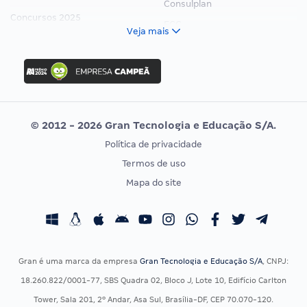
Consulplan
Concursos 2025
FCC
Veja mais
Concurso Nacional Unificado
FGV
Concurso Ibama
Idecan
Concurso MPU
Selecon
Editais publicados
Uniase
© 2012 - 2026 Gran Tecnologia e Educação S/A.
Vunesp
Política de privacidade
CONCURSOS POR PROFISSÃO
EXAME DE ORDEM
Termos de uso
Concursos Administrativos
OAB
Mapa do site
Concursos Educação
Prova OAB
Concursos Fiscais
Calendário OAB
Concursos Jurídicos
Questões OAB
Concursos Militares
Recursos OAB
Gran é uma marca da empresa
Gran Tecnologia e Educação S/A
, CNPJ:
Concursos Policiais
Exame de Ordem
18.260.822/0001-77, SBS Quadra 02, Bloco J, Lote 10, Edifício Carlton
Concursos Saúde
Tower, Sala 201, 2º Andar, Asa Sul, Brasília-DF, CEP 70.070-120.