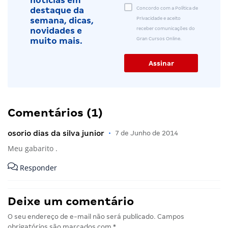
notícias em
Concordo com a Política de
destaque da
Privacidade e aceito
semana, dicas,
receber comunicações do
novidades e
Gran Cursos Online.
muito mais.
Comentários (1)
osorio dias da silva junior
•
7 de Junho de 2014
Meu gabarito .
Responder
Deixe um comentário
O seu endereço de e-mail não será publicado.
Campos
obrigatórios são marcados com
*