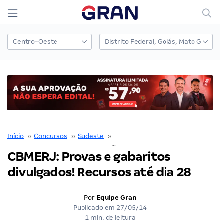
Início
››
Concursos
››
Sudeste
››
Rio de Janeiro
››
CBMERJ: Provas e gabaritos divulgados! Recursos até dia 28
CBMERJ: Provas e gabaritos
divulgados! Recursos até dia 28
Por
Equipe Gran
Publicado em
27/05/14
1 min. de leitura