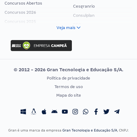
Concursos Abertos
Cesgranrio
Concursos 2026
Consulplan
Concursos 2025
FCC
Veja mais
Concurso Nacional Unificado
FGV
Concurso Ibama
Idecan
Concurso MPU
Selecon
Editais publicados
Uniase
© 2012 - 2026 Gran Tecnologia e Educação S/A.
Vunesp
Política de privacidade
CONCURSOS POR PROFISSÃO
EXAME DE ORDEM
Termos de uso
Concursos Administrativos
OAB
Mapa do site
Concursos Educação
Prova OAB
Concursos Fiscais
Calendário OAB
Concursos Jurídicos
Questões OAB
Concursos Militares
Recursos OAB
Gran é uma marca da empresa
Gran Tecnologia e Educação S/A
, CNPJ:
Concursos Policiais
Exame de Ordem