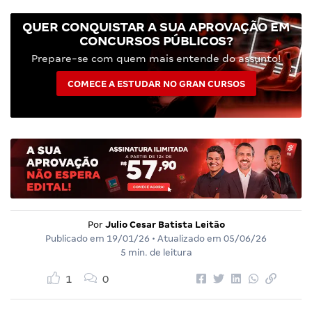
QUER CONQUISTAR A SUA APROVAÇÃO EM
CONCURSOS PÚBLICOS?
Prepare-se com quem mais entende do assunto!
COMECE A ESTUDAR NO GRAN CURSOS
Por
Julio Cesar Batista Leitão
Publicado em
19/01/26
• Atualizado em
05/06/26
5 min. de leitura
1
0