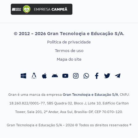
Concurso Ibama
Idecan
Concurso MPU
Selecon
Editais publicados
Uniase
© 2012 - 2026 Gran Tecnologia e Educação S/A.
Vunesp
Política de privacidade
CONCURSOS POR PROFISSÃO
EXAME DE ORDEM
Termos de uso
Concursos Administrativos
OAB
Mapa do site
Concursos Educação
Prova OAB
Concursos Fiscais
Calendário OAB
Concursos Jurídicos
Questões OAB
Concursos Militares
Recursos OAB
Gran é uma marca da empresa
Gran Tecnologia e Educação S/A
, CNPJ:
Concursos Policiais
Exame de Ordem
18.260.822/0001-77, SBS Quadra 02, Bloco J, Lote 10, Edifício Carlton
Concursos Saúde
Tower, Sala 201, 2º Andar, Asa Sul, Brasília-DF, CEP 70.070-120.
Concursos Tribunais
Gran Tecnologia e Educação S/A - 2026 © Todos os direitos reservados ®
Residência Multiprofissional