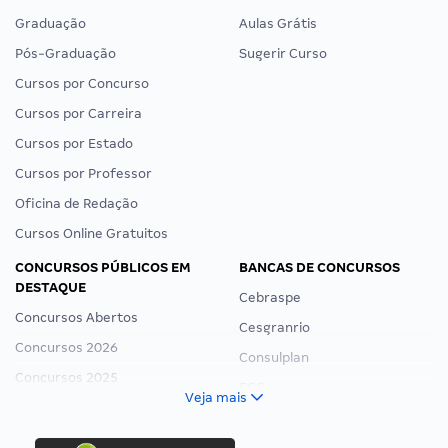
Graduação
Aulas Grátis
Pós-Graduação
Sugerir Curso
Cursos por Concurso
Cursos por Carreira
Cursos por Estado
Cursos por Professor
Oficina de Redação
Cursos Online Gratuitos
CONCURSOS PÚBLICOS EM
BANCAS DE CONCURSOS
DESTAQUE
Cebraspe
Concursos Abertos
Cesgranrio
Concursos 2026
Consulplan
Concursos 2025
FCC
Veja mais
Concurso Nacional Unificado
FGV
Concurso Ibama
Idecan