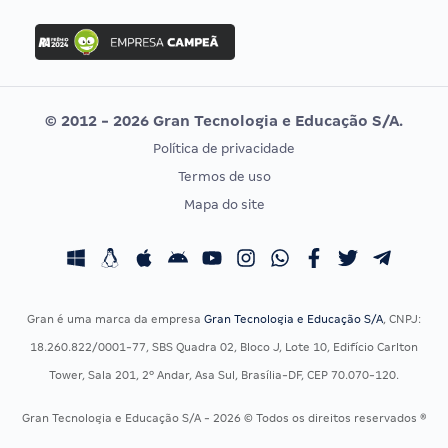
FGV
Concurso Ibama
Idecan
Concurso MPU
Selecon
Editais publicados
Uniase
© 2012 - 2026 Gran Tecnologia e Educação S/A.
Vunesp
Política de privacidade
CONCURSOS POR PROFISSÃO
EXAME DE ORDEM
Termos de uso
Concursos Administrativos
OAB
Mapa do site
Concursos Educação
Prova OAB
Concursos Fiscais
Calendário OAB
Concursos Jurídicos
Questões OAB
Concursos Militares
Recursos OAB
Gran é uma marca da empresa
Gran Tecnologia e Educação S/A
, CNPJ:
Concursos Policiais
Exame de Ordem
18.260.822/0001-77, SBS Quadra 02, Bloco J, Lote 10, Edifício Carlton
Concursos Saúde
Tower, Sala 201, 2º Andar, Asa Sul, Brasília-DF, CEP 70.070-120.
Concursos Tribunais
Gran Tecnologia e Educação S/A - 2026 © Todos os direitos reservados ®
Residência Multiprofissional