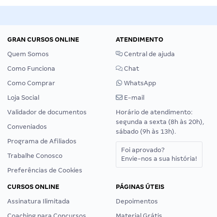
GRAN CURSOS ONLINE
ATENDIMENTO
Quem Somos
Central de ajuda
Como Funciona
Chat
Como Comprar
WhatsApp
Loja Social
E-mail
Validador de documentos
Horário de atendimento:
segunda a sexta (8h às 20h),
Conveniados
sábado (9h às 13h).
Programa de Afiliados
Foi aprovado?
Trabalhe Conosco
Envie-nos a sua história!
Preferências de Cookies
CURSOS ONLINE
PÁGINAS ÚTEIS
Assinatura Ilimitada
Depoimentos
Coaching para Concursos
Material Grátis