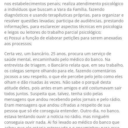
nos estabelecimentos penais; realiza atendimento psicológico
a indivíduos que buscam a Vara da Família, fazendo
diagnósticos e usando terapêuticas próprias, para organizar e
resolver questões levadas; participa de audiências, prestando
informações, para esclarecer aspectos técnicas em psicologia
e leigos ou leitores do trabalho parcial psicológico;
e) Possui a função de elaborar petições para serem anexadas
aos processos;
Certa vez, um bancário, 25 anos, procura um serviço de
saúde mental, encaminhado pelo médico do banco. Na
entrevista de triagem, o Bancário relata que, em seu trabalho,
os colegas sempre olhando para ele, fazendo comentários
jocosos a seu respeito, o que ele percebe pelo jeito como eles
olham e dão risadas às vezes. Não sabe o porquê desta
atitude deles, pois antes eram amigos e até costumavam sair
todos juntos. Suspeita que, talvez, tenha sido pelas
mensagens que andou recebendo pelos jornais e pelo rádio.
Eram mensagens que andou cifradas a respeito de sua
pessoa que só ele conseguia entender. Outro dia, no banco,
estava tentando ouvir a noticia no rádio, mas ninguém
conseguia ouvir nada. Ai foi levado ao médico do banco que
achou que ele estaria estressado e o encaminhou para esse