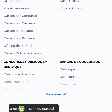
Graduação
Aulas Grátis
Pós-Graduação
Sugerir Curso
Cursos por Concurso
Cursos por Carreira
Cursos por Estado
Cursos por Professor
Oficina de Redação
Cursos Online Gratuitos
CONCURSOS PÚBLICOS EM
BANCAS DE CONCURSOS
DESTAQUE
Cebraspe
Concursos Abertos
Cesgranrio
Concursos 2026
Consulplan
Concursos 2025
FCC
Veja mais
Concurso Nacional Unificado
FGV
Concurso Ibama
Idecan
Concurso MPU