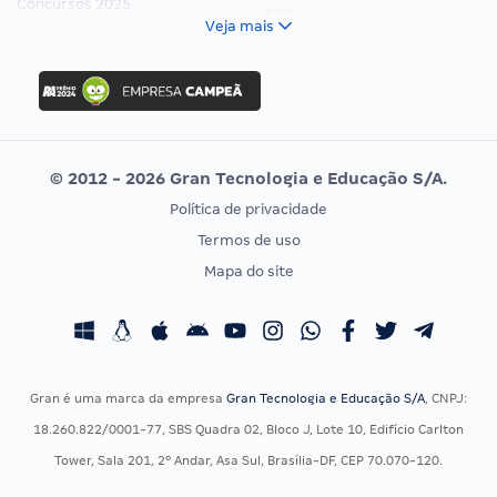
Concursos 2025
FCC
Veja mais
Concurso Nacional Unificado
FGV
Concurso Ibama
Idecan
Concurso MPU
Selecon
Editais publicados
Uniase
© 2012 - 2026 Gran Tecnologia e Educação S/A.
Vunesp
Política de privacidade
CONCURSOS POR PROFISSÃO
EXAME DE ORDEM
Termos de uso
Concursos Administrativos
OAB
Mapa do site
Concursos Educação
Prova OAB
Concursos Fiscais
Calendário OAB
Concursos Jurídicos
Questões OAB
Concursos Militares
Recursos OAB
Gran é uma marca da empresa
Gran Tecnologia e Educação S/A
, CNPJ:
Concursos Policiais
Exame de Ordem
18.260.822/0001-77, SBS Quadra 02, Bloco J, Lote 10, Edifício Carlton
Concursos Saúde
Tower, Sala 201, 2º Andar, Asa Sul, Brasília-DF, CEP 70.070-120.
Concursos Tribunais