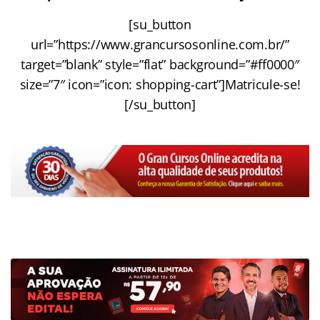
[su_button
url=”https://www.grancursosonline.com.br/”
target=”blank” style=”flat” background=”#ff0000″
size=”7″ icon=”icon: shopping-cart”]Matricule-se!
[/su_button]