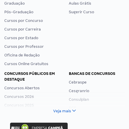
Graduação
Aulas Grátis
Pós-Graduação
Sugerir Curso
Cursos por Concurso
Cursos por Carreira
Cursos por Estado
Cursos por Professor
Oficina de Redação
Cursos Online Gratuitos
CONCURSOS PÚBLICOS EM
BANCAS DE CONCURSOS
DESTAQUE
Cebraspe
Concursos Abertos
Cesgranrio
Concursos 2026
Consulplan
Concursos 2025
FCC
Veja mais
Concurso Nacional Unificado
FGV
Concurso Ibama
Idecan