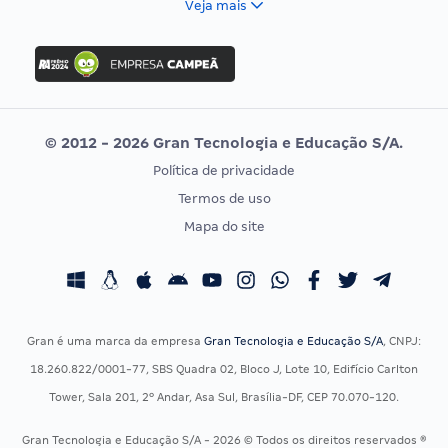
Veja mais
Concurso Nacional Unificado
FGV
Concurso Ibama
Idecan
Concurso MPU
Selecon
Editais publicados
Uniase
© 2012 - 2026 Gran Tecnologia e Educação S/A.
Vunesp
Política de privacidade
CONCURSOS POR PROFISSÃO
EXAME DE ORDEM
Termos de uso
Concursos Administrativos
OAB
Mapa do site
Concursos Educação
Prova OAB
Concursos Fiscais
Calendário OAB
Concursos Jurídicos
Questões OAB
Concursos Militares
Recursos OAB
Gran é uma marca da empresa
Gran Tecnologia e Educação S/A
, CNPJ:
Concursos Policiais
Exame de Ordem
18.260.822/0001-77, SBS Quadra 02, Bloco J, Lote 10, Edifício Carlton
Concursos Saúde
Tower, Sala 201, 2º Andar, Asa Sul, Brasília-DF, CEP 70.070-120.
Concursos Tribunais
Gran Tecnologia e Educação S/A - 2026 © Todos os direitos reservados ®