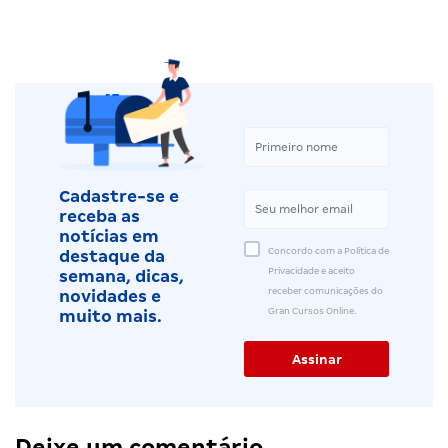
Cadastre-se e
receba as
notícias em
Concordo com a Política de
destaque da
Privacidade e aceito
semana, dicas,
receber comunicações do
novidades e
Gran Cursos Online.
muito mais.
Deixe um comentário