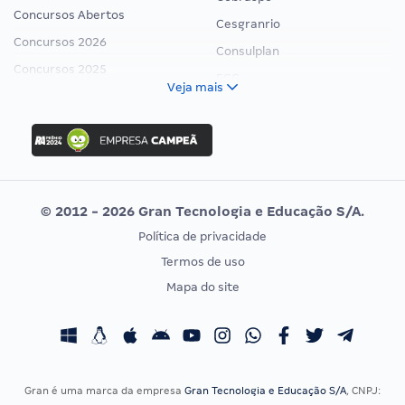
Concursos Abertos
Cesgranrio
Concursos 2026
Consulplan
Concursos 2025
FCC
Veja mais
Concurso Nacional Unificado
FGV
Concurso Ibama
Idecan
Concurso MPU
Selecon
Editais publicados
Uniase
© 2012 - 2026 Gran Tecnologia e Educação S/A.
Vunesp
Política de privacidade
CONCURSOS POR PROFISSÃO
EXAME DE ORDEM
Termos de uso
Concursos Administrativos
OAB
Mapa do site
Concursos Educação
Prova OAB
Concursos Fiscais
Calendário OAB
Concursos Jurídicos
Questões OAB
Concursos Militares
Recursos OAB
Gran é uma marca da empresa
Gran Tecnologia e Educação S/A
, CNPJ: