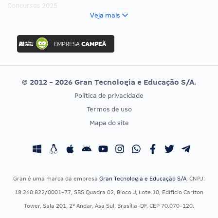
Concursos 2025
FCC
Veja mais
Concurso Nacional Unificado
FGV
Concurso Ibama
Idecan
Concurso MPU
Selecon
Editais publicados
Uniase
© 2012 - 2026 Gran Tecnologia e Educação S/A.
Vunesp
Política de privacidade
CONCURSOS POR PROFISSÃO
EXAME DE ORDEM
Termos de uso
Concursos Administrativos
OAB
Mapa do site
Concursos Educação
Prova OAB
Concursos Fiscais
Calendário OAB
Concursos Jurídicos
Questões OAB
Concursos Militares
Recursos OAB
Gran é uma marca da empresa
Gran Tecnologia e Educação S/A
, CNPJ:
Concursos Policiais
Exame de Ordem
18.260.822/0001-77, SBS Quadra 02, Bloco J, Lote 10, Edifício Carlton
Concursos Saúde
Tower, Sala 201, 2º Andar, Asa Sul, Brasília-DF, CEP 70.070-120.
Concursos Tribunais