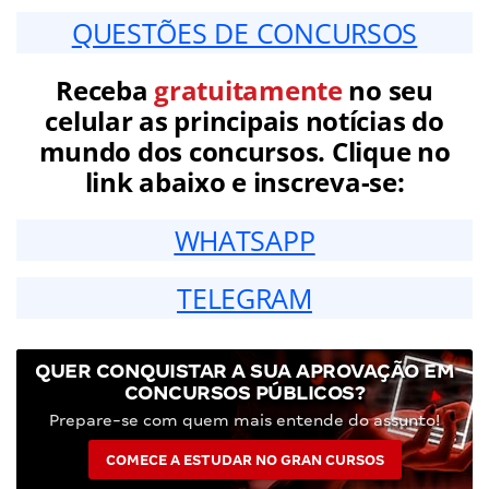
QUESTÕES DE CONCURSOS
Receba
gratuitamente
no seu
celular as principais notícias do
mundo dos concursos. Clique no
link abaixo e inscreva-se:
WHATSAPP
TELEGRAM
QUER CONQUISTAR A SUA APROVAÇÃO EM
CONCURSOS PÚBLICOS?
Prepare-se com quem mais entende do assunto!
COMECE A ESTUDAR NO GRAN CURSOS