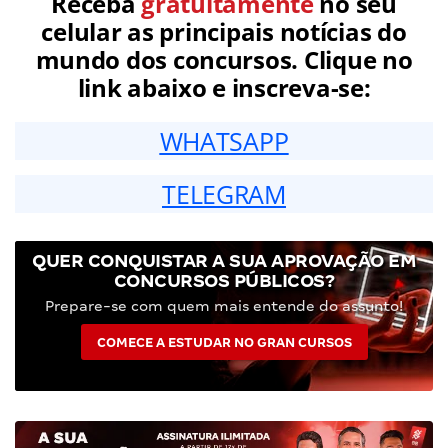
Receba
gratuitamente
no seu
celular as principais notícias do
mundo dos concursos. Clique no
link abaixo e inscreva-se:
WHATSAPP
TELEGRAM
QUER CONQUISTAR A SUA APROVAÇÃO EM
CONCURSOS PÚBLICOS?
Prepare-se com quem mais entende do assunto!
COMECE A ESTUDAR NO GRAN CURSOS