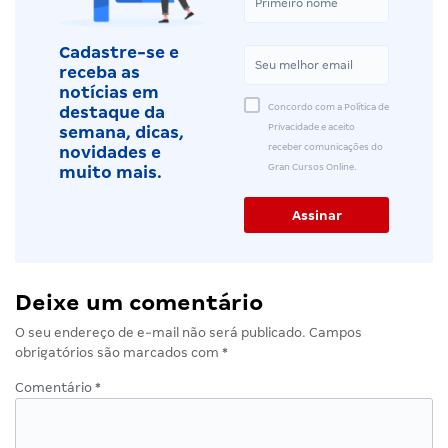
Cadastre-se e
receba as
notícias em
Concordo com a Política de
destaque da
Privacidade e aceito
semana, dicas,
receber comunicações do
novidades e
Gran Cursos Online.
muito mais.
Deixe um comentário
O seu endereço de e-mail não será publicado.
Campos
obrigatórios são marcados com
*
Comentário
*