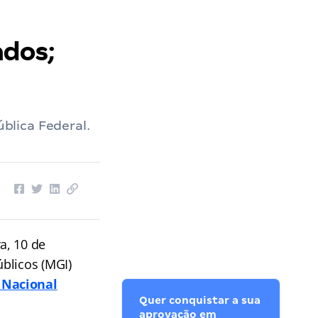
ados;
blica Federal.
ra, 10 de
blicos (MGI)
 Nacional
Quer conquistar a sua
aprovação em