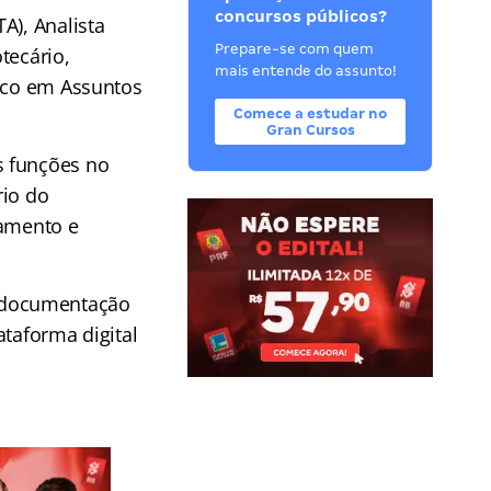
concursos públicos?
A), Analista
Prepare-se com quem
tecário,
mais entende do assunto!
nico em Assuntos
Comece a estudar no
Gran Cursos
s funções no
rio do
jamento e
 documentação
ataforma digital