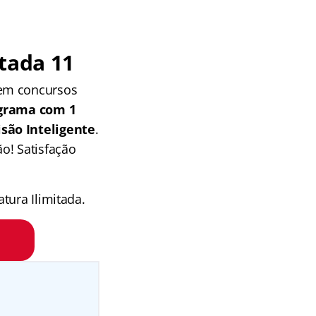
tada 11
 em concursos
grama com 1
isão Inteligente
.
o! Satisfação
tura Ilimitada.