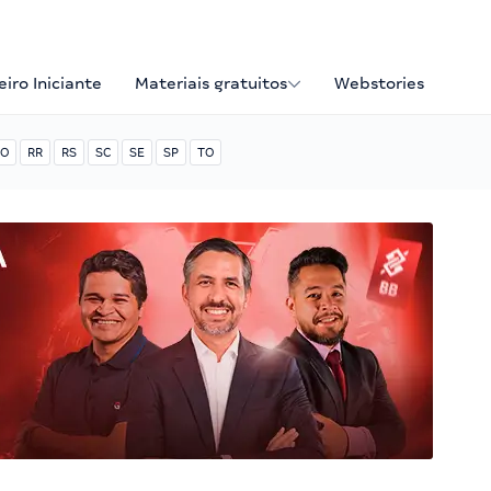
iro Iniciante
Materiais gratuitos
Webstories
O
RR
RS
SC
SE
SP
TO