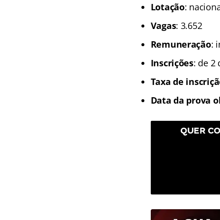
Lotação
: naciona
Vagas
: 3.652
Remuneração
: 
Inscrições
: de 2
Taxa de inscriç
Data da prova o
QUER CO