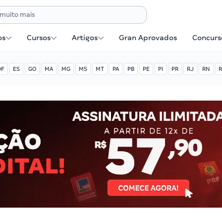
os
Cursos
Artigos
Gran Aprovados
Concurse
DF
ES
GO
MA
MG
MS
MT
PA
PB
PE
PI
PR
RJ
RN
R