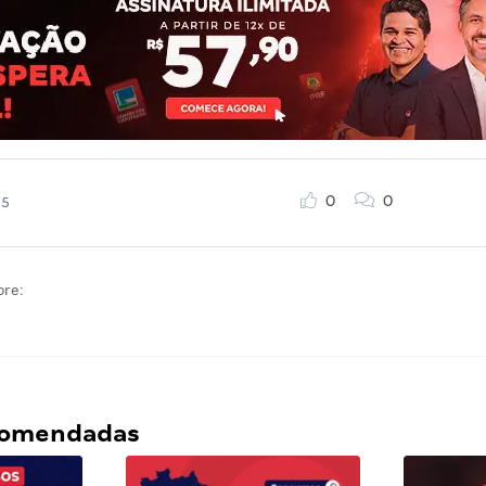
0
0
25
bre:
ecomendadas