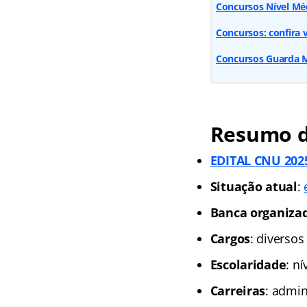
Concursos Nível Méd
Concursos: confira v
Concursos Guarda Mu
Resumo d
EDITAL CNU 2025
Situação atual
:
Banca organiza
Cargos
: diversos
Escolaridade
: n
Carreiras
: admin