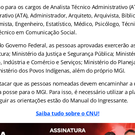
 para os cargos de Analista Técnico Administrativo (AT
ativo (ATA), Administrador, Arquiteto, Arquivista, Biblio
ista, Engenheiro, Estatístico, Médico, Psicólogo, Téc
écnico em Comunicação Social.
o Governo Federal, as pessoas aprovadas exercerão a
tura; Ministério da Justiça e Segurança Pública; Ministé
 Indústria e Comércio e Serviços; Ministério do Plane
istério dos Povos Indígenas, além do próprio MGI.
stacar que as pessoas nomeadas devem encaminhar a
a posse para o MGI. Para isso, é necessário utilizar a pl
ir as orientações estão do Manual do Ingressante.
Saiba tudo sobre o CNU!