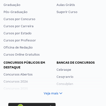
Graduação
Aulas Grátis
Pós-Graduação
Sugerir Curso
Cursos por Concurso
Cursos por Carreira
Cursos por Estado
Cursos por Professor
Oficina de Redação
Cursos Online Gratuitos
CONCURSOS PÚBLICOS EM
BANCAS DE CONCURSOS
DESTAQUE
Cebraspe
Concursos Abertos
Cesgranrio
Concursos 2026
Consulplan
Concursos 2025
FCC
Veja mais
Concurso Nacional Unificado
FGV
Concurso Ibama
Idecan