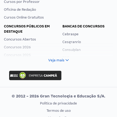
Cursos por Professor
Oficina de Redação
Cursos Online Gratuitos
CONCURSOS PÚBLICOS EM
BANCAS DE CONCURSOS
DESTAQUE
Cebraspe
Concursos Abertos
Cesgranrio
Concursos 2026
Consulplan
Concursos 2025
FCC
Veja mais
Concurso Nacional Unificado
FGV
Concurso Ibama
Idecan
Concurso MPU
Selecon
Editais publicados
Uniase
© 2012 - 2026 Gran Tecnologia e Educação S/A.
Vunesp
Política de privacidade
CONCURSOS POR PROFISSÃO
EXAME DE ORDEM
Termos de uso
Concursos Administrativos
OAB