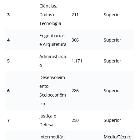
Ciências,
3
Dados e
211
Superior
Tecnologia
Engenharias
4
306
Superior
e Arquitetura
Administraçã
5
1.171
Superior
o
Desenvolvim
ento
6
286
Superior
Socioeconôm
ico
Justiça e
7
250
Superior
Defesa
Intermediári
Médio/Técnic