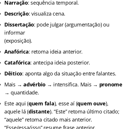
Narração
: sequência temporal.
Descrição
: visualiza cena.
Dissertação
: pode julgar (argumentação) ou
informar
(exposição).
Anafórica
: retoma ideia anterior.
Catafórica
: antecipa ideia posterior.
Dêitico
: aponta algo da situação entre falantes.
Mais →
advérbio
→ intensifica. Mais →
pronome
→ quantidade.
Este aqui (
quem fala
), esse aí (
quem ouve
),
aquele lá (
distante
). “Este” retoma último citado;
“aquele” retoma citado mais anterior.
“Esse/essa/isso” resume frase anterior.