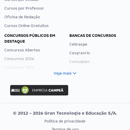
Cursos por Professor
Oficina de Redação
Cursos Online Gratuitos
CONCURSOS PÚBLICOS EM
BANCAS DE CONCURSOS
DESTAQUE
Cebraspe
Concursos Abertos
Cesgranrio
Concursos 2026
Consulplan
Concursos 2025
FCC
Veja mais
Concurso Nacional Unificado
FGV
Concurso Ibama
Idecan
Concurso MPU
Selecon
Editais publicados
Uniase
© 2012 - 2026 Gran Tecnologia e Educação S/A.
Vunesp
Política de privacidade
CONCURSOS POR PROFISSÃO
EXAME DE ORDEM
Termos de uso