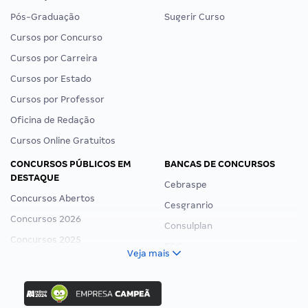
Pós-Graduação
Sugerir Curso
Cursos por Concurso
Cursos por Carreira
Cursos por Estado
Cursos por Professor
Oficina de Redação
Cursos Online Gratuitos
CONCURSOS PÚBLICOS EM
BANCAS DE CONCURSOS
DESTAQUE
Cebraspe
Concursos Abertos
Cesgranrio
Concursos 2026
Consulplan
Concursos 2025
FCC
Veja mais
Concurso Nacional Unificado
FGV
Concurso Ibama
Idecan
Concurso MPU