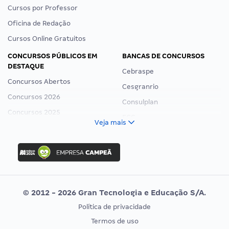
Cursos por Professor
Oficina de Redação
Cursos Online Gratuitos
CONCURSOS PÚBLICOS EM
BANCAS DE CONCURSOS
DESTAQUE
Cebraspe
Concursos Abertos
Cesgranrio
Concursos 2026
Consulplan
Concursos 2025
FCC
Veja mais
Concurso Nacional Unificado
FGV
Concurso Ibama
Idecan
Concurso MPU
Selecon
Editais publicados
Uniase
© 2012 - 2026 Gran Tecnologia e Educação S/A.
Vunesp
Política de privacidade
CONCURSOS POR PROFISSÃO
EXAME DE ORDEM
Termos de uso
Concursos Administrativos
OAB