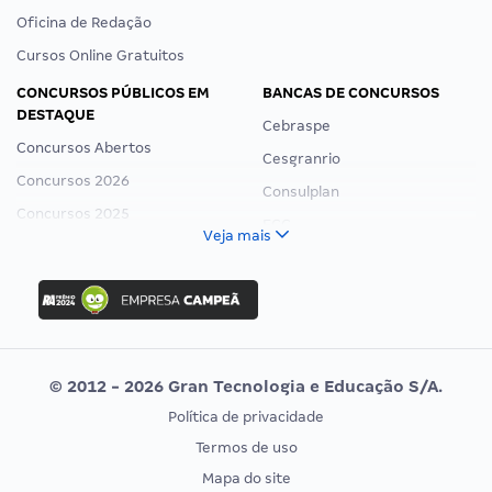
Oficina de Redação
Cursos Online Gratuitos
CONCURSOS PÚBLICOS EM
BANCAS DE CONCURSOS
DESTAQUE
Cebraspe
Concursos Abertos
Cesgranrio
Concursos 2026
Consulplan
Concursos 2025
FCC
Veja mais
Concurso Nacional Unificado
FGV
Concurso Ibama
Idecan
Concurso MPU
Selecon
Editais publicados
Uniase
© 2012 - 2026 Gran Tecnologia e Educação S/A.
Vunesp
Política de privacidade
CONCURSOS POR PROFISSÃO
EXAME DE ORDEM
Termos de uso
Concursos Administrativos
OAB
Mapa do site