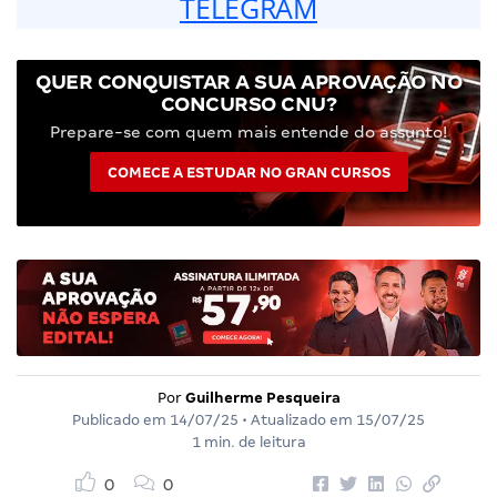
TELEGRAM
QUER CONQUISTAR A SUA APROVAÇÃO NO
CONCURSO CNU?
Prepare-se com quem mais entende do assunto!
COMECE A ESTUDAR NO GRAN CURSOS
Por
Guilherme Pesqueira
Publicado em
14/07/25
• Atualizado em
15/07/25
1 min. de leitura
0
0