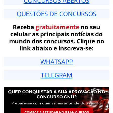
CONCURSOS ABERTOS
QUESTÕES DE CONCURSOS
Receba
gratuitamente
no seu
celular as principais notícias do
mundo dos concursos. Clique no
link abaixo e inscreva-se:
WHATSAPP
TELEGRAM
QUER CONQUISTAR A SUA APROVAÇÃO NO
CONCURSO CNU?
Prepare-se com quem mais entende do assunto!
COMECE A ESTUDAR NO GRAN CURSOS