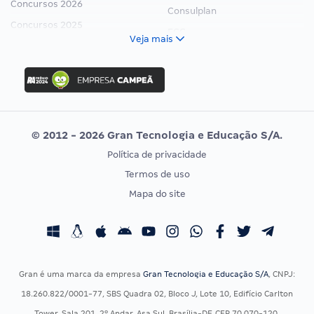
Concursos 2026
Consulplan
Concursos 2025
FCC
Veja mais
Concurso Nacional Unificado
FGV
Concurso Ibama
Idecan
Concurso MPU
Selecon
Editais publicados
Uniase
© 2012 - 2026 Gran Tecnologia e Educação S/A.
Vunesp
Política de privacidade
CONCURSOS POR PROFISSÃO
EXAME DE ORDEM
Termos de uso
Concursos Administrativos
OAB
Mapa do site
Concursos Educação
Prova OAB
Concursos Fiscais
Calendário OAB
Concursos Jurídicos
Questões OAB
Concursos Militares
Recursos OAB
Gran é uma marca da empresa
Gran Tecnologia e Educação S/A
, CNPJ:
Concursos Policiais
Exame de Ordem
18.260.822/0001-77, SBS Quadra 02, Bloco J, Lote 10, Edifício Carlton
Concursos Saúde
Tower, Sala 201, 2º Andar, Asa Sul, Brasília-DF, CEP 70.070-120.