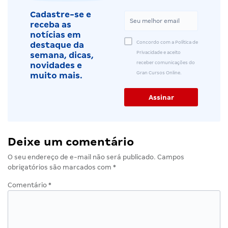
Cadastre-se e
receba as
notícias em
Concordo com a Política de
destaque da
Privacidade e aceito
semana, dicas,
receber comunicações do
novidades e
Gran Cursos Online.
muito mais.
Deixe um comentário
O seu endereço de e-mail não será publicado.
Campos
obrigatórios são marcados com
*
Comentário
*