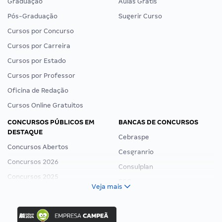
Graduação
Aulas Grátis
Pós-Graduação
Sugerir Curso
Cursos por Concurso
Cursos por Carreira
Cursos por Estado
Cursos por Professor
Oficina de Redação
Cursos Online Gratuitos
CONCURSOS PÚBLICOS EM
BANCAS DE CONCURSOS
DESTAQUE
Cebraspe
Concursos Abertos
Cesgranrio
Concursos 2026
Consulplan
Concursos 2025
FCC
Veja mais
Concurso Nacional Unificado
FGV
Concurso Ibama
Idecan
Concurso MPU