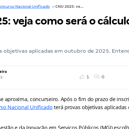
oncurso Nacional Unificado
››
CNU 2025: veja como será o cálculo da nota
: veja como será o cálcul
s objetivas aplicadas em outubro de 2025. Entend
eira
1
0
25
e aproxima, concurseiro. Após o fim do prazo de inscr
so Nacional Unificado
terá provas objetivas aplicadas
Gestão e da Inovação em Serviços Públicos (MGI) escolh