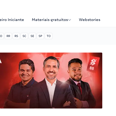
iro Iniciante
Materiais gratuitos
Webstories
O
RR
RS
SC
SE
SP
TO