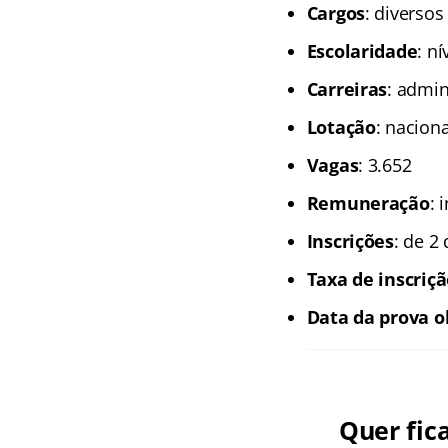
Cargos
: diversos
Escolaridade
: n
Carreiras
: admin
Lotação
: naciona
Vagas
: 3.652
Remuneração
: 
Inscrições
: de 2
Taxa de inscriç
Data da prova o
Quer fic