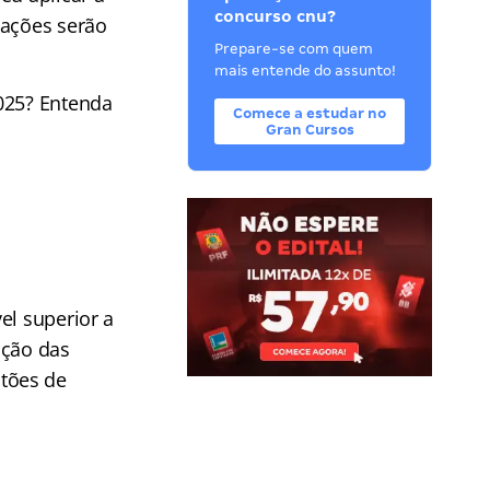
concurso cnu?
iações serão
Prepare-se com quem
mais entende do assunto!
2025? Entenda
Comece a estudar no
Gran Cursos
el superior a
ação das
tões de