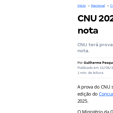
Início
››
Nacional
››
C
CNU 2025
nota
CNU terá prova
nota.
Por
Guilherme Pesqu
Publicado em
15/08/
1 min. de leitura
A prova do CNU s
edição do
Concur
2025.
O Ministério da 