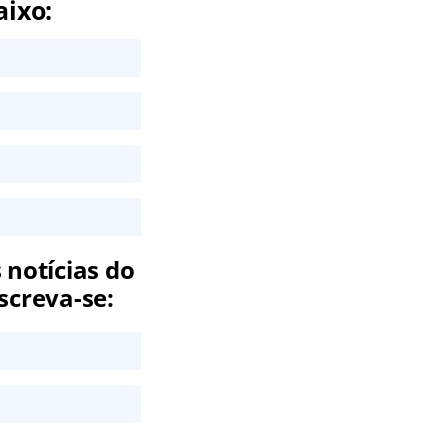
aixo:
 notícias do
screva-se: