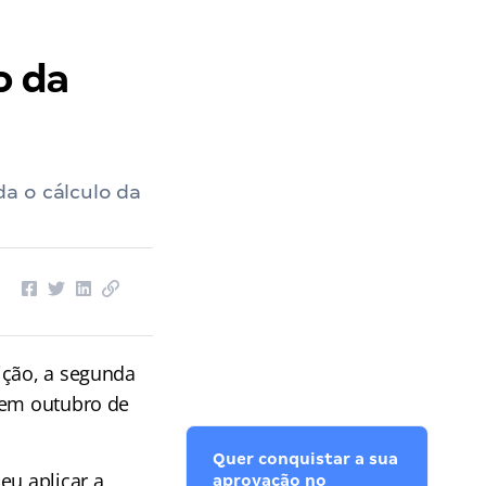
o da
a o cálculo da
ição, a segunda
 em outubro de
Quer conquistar a sua
eu aplicar a
aprovação no