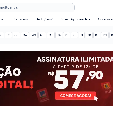
os
Cursos
Artigos
Gran Aprovados
Concurse
DF
ES
GO
MA
MG
MS
MT
PA
PB
PE
PI
PR
RJ
RN
R