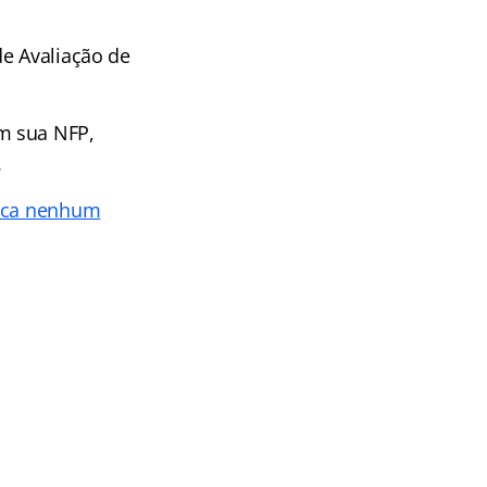
de Avaliação de
m sua NFP,
.
rca nenhum