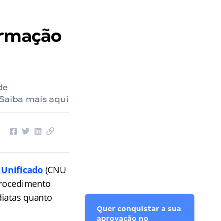
irmação
de
 Saiba mais aqui
 Unificado
(CNU
procedimento
diatas quanto
Quer conquistar a sua
aprovação no