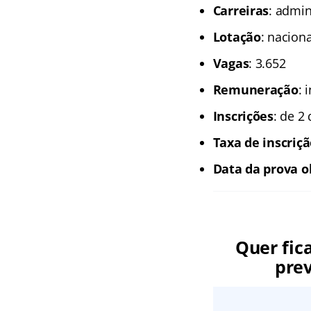
Carreiras
: admin
Lotação
: naciona
Vagas
: 3.652
Remuneração
: 
Inscrições
: de 2
Taxa de inscriç
Data da prova o
Quer fic
prev