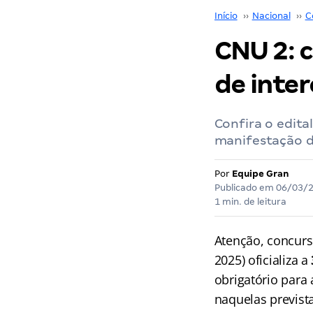
Início
››
Nacional
››
C
CNU 2: 
de inte
Confira o edit
manifestação de
Por
Equipe Gran
Publicado em
06/03/
1 min. de leitura
Atenção, concurs
2025) oficializa a
obrigatório para
naquelas prevista