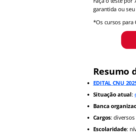
Faça o teste por
garantida ou seu 
*Os cursos para 
Resumo d
EDITAL CNU 2025
Situação atual
:
Banca organiza
Cargos
: diversos
Escolaridade
: n