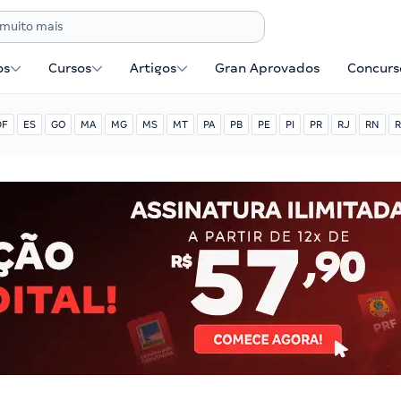
os
Cursos
Artigos
Gran Aprovados
Concurse
DF
ES
GO
MA
MG
MS
MT
PA
PB
PE
PI
PR
RJ
RN
R