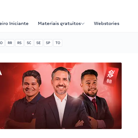
iro Iniciante
Materiais gratuitos
Webstories
O
RR
RS
SC
SE
SP
TO