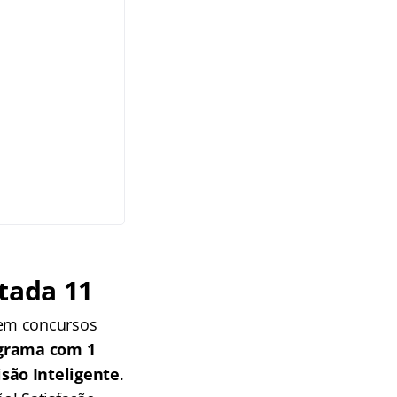
tada 11
 em concursos
grama com 1
isão Inteligente
.