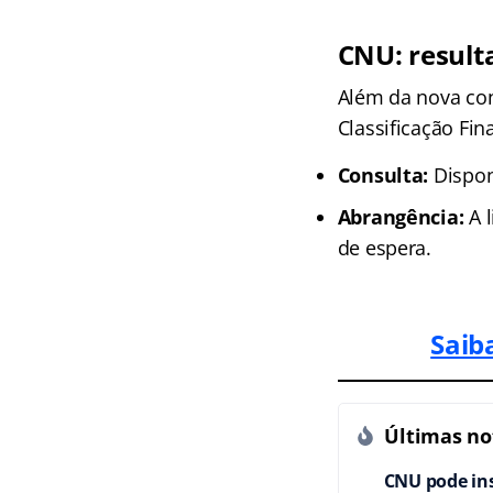
CNU:
result
Além da nova con
Classificação Fin
Consulta:
Dispon
Abrangência:
A l
de espera.
Saib
Últimas not
CNU pode ins