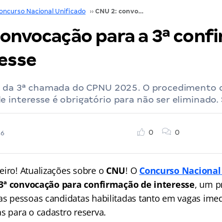
oncurso Nacional Unificado
››
CNU 2: convocação para a 3ª confirmação de interesse
convocação para a 3ª conf
resse
al da 3ª chamada do CPNU 2025. O procedimento 
 interesse é obrigatório para não ser eliminado.
0
0
26
eiro! Atualizações sobre o
CNU
! O
Concurso Nacional
3ª convocação para confirmação de interesse
, um 
 as pessoas candidatas habilitadas tanto em vagas ime
s para o cadastro reserva.