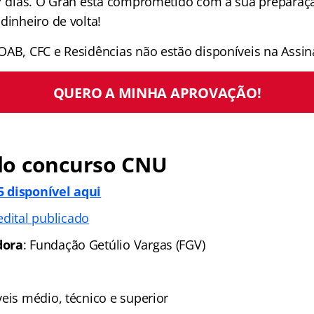
 7 dias. O Gran está comprometido com a sua preparaçã
dinheiro de volta!
OAB, CFC e Residências não estão disponíveis na Assina
QUERO A MINHA APROVAÇÃO!
o concurso CNU
 disponível aqui
edital publicado
dora
: Fundação Getúlio Vargas (FGV)
íveis médio, técnico e superior