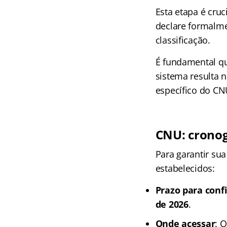
Esta etapa é cruc
declare formalme
classificação.
É fundamental qu
sistema resulta 
específico do CN
CNU:
crono
Para garantir su
estabelecidos:
Prazo para con
de 2026
.
Onde acessar
: 