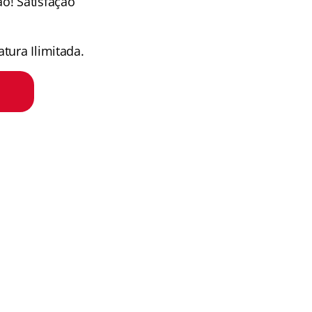
o! Satisfação
tura Ilimitada.