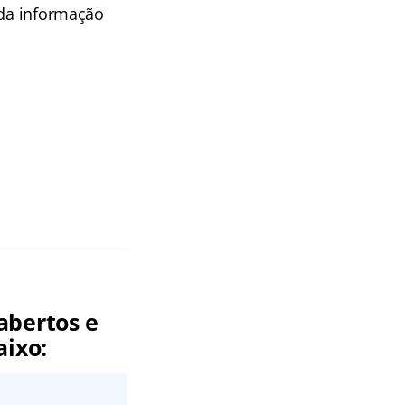
 da informação
abertos e
aixo: