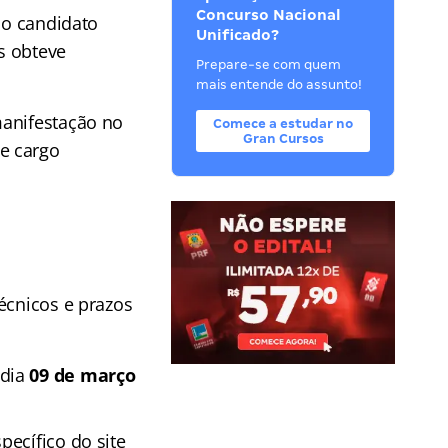
Concurso Nacional
 o candidato
Unificado?
s obteve
Prepare-se com quem
mais entende do assunto!
manifestação no
Comece a estudar no
Gran Cursos
e cargo
écnicos e prazos
 dia
09 de março
pecífico do site