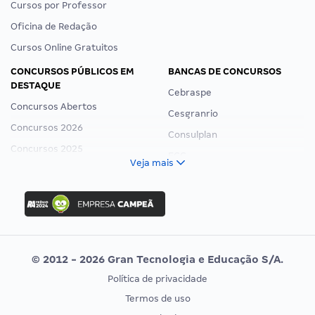
Cursos por Professor
Oficina de Redação
Cursos Online Gratuitos
CONCURSOS PÚBLICOS EM
BANCAS DE CONCURSOS
DESTAQUE
Cebraspe
Concursos Abertos
Cesgranrio
Concursos 2026
Consulplan
Concursos 2025
FCC
Veja mais
Concurso Nacional Unificado
FGV
Concurso Ibama
Idecan
Concurso MPU
Selecon
Editais publicados
Uniase
© 2012 - 2026 Gran Tecnologia e Educação S/A.
Vunesp
Política de privacidade
CONCURSOS POR PROFISSÃO
EXAME DE ORDEM
Termos de uso
Concursos Administrativos
OAB