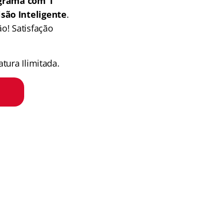
grama com 1
isão Inteligente
.
o! Satisfação
tura Ilimitada.