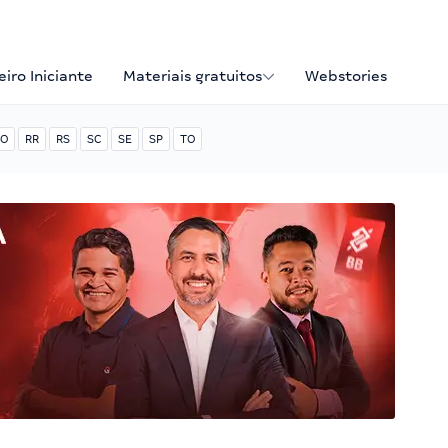
iro Iniciante
Materiais gratuitos
Webstories
O
RR
RS
SC
SE
SP
TO