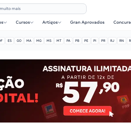
os
Cursos
Artigos
Gran Aprovados
Concurse
DF
ES
GO
MA
MG
MS
MT
PA
PB
PE
PI
PR
RJ
RN
R