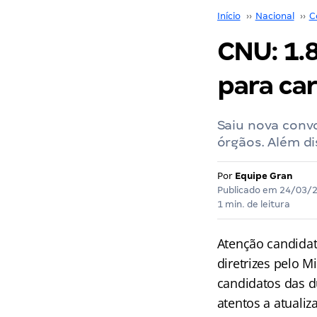
Início
››
Nacional
››
C
CNU: 1.
para ca
Saiu nova conv
órgãos. Além di
Por
Equipe Gran
Publicado em
24/03/
1 min. de leitura
Atenção candida
diretrizes pelo M
candidatos das 
atentos a atualiz