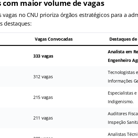
s com maior volume de vagas
as vagas no CNU prioriza órgãos estratégicos para a ad
os destaques:
Vagas Convocadas
Destaques de
Analista em R
333 vagas
Engenheiro A
Tecnologistas 
312 vagas
Informações Ge
Especialistas 
215 vagas
Indigenismo.
Auditores Fisca
211 vagas
Inspeção Sanitá
Analistas Técn