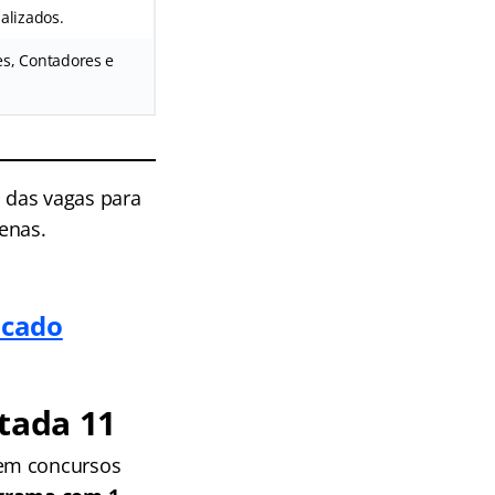
alizados.
s, Contadores e
 das vagas para
enas.
icado
tada 11
 em concursos