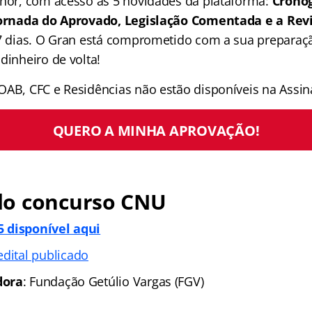
lhor, com acesso às 5 novidades da plataforma:
Crono
 Jornada do Aprovado, Legislação Comentada e a Rev
 7 dias. O Gran está comprometido com a sua preparaçã
dinheiro de volta!
OAB, CFC e Residências não estão disponíveis na Assina
QUERO A MINHA APROVAÇÃO!
o concurso CNU
 disponível aqui
edital publicado
dora
: Fundação Getúlio Vargas (FGV)