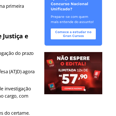
Concurso Nacional
na primeira
Unificado?
Prepare-se com quem
mais entende do assunto!
Comece a estudar no
 Justiça e
Gran Cursos
ogação do prazo
fesa (ATJD) agora
de investigação
 no cargo, com
es do certame.