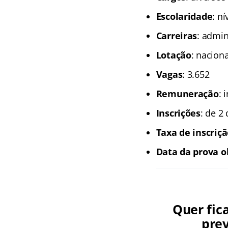
Escolaridade
: n
Carreiras
: admin
Lotação
: naciona
Vagas
: 3.652
Remuneração
: 
Inscrições
: de 2
Taxa de inscriç
Data da prova o
Quer fic
prev