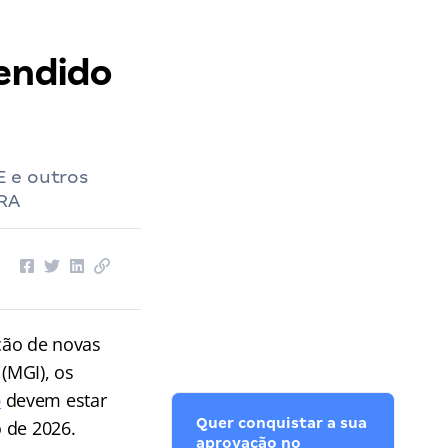
tendido
E e outros
IRA
ção de novas
 (MGI), os
o
devem estar
Quer conquistar a sua
o de 2026.
aprovação no