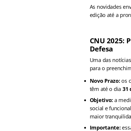
As novidades en
edição até a pro
CNU 2025: P
Defesa
Uma das notícias
para o preenchi
Novo Prazo:
os c
têm até o dia
31 
Objetivo:
a medid
social e funciona
maior tranquilid
Importante:
essa