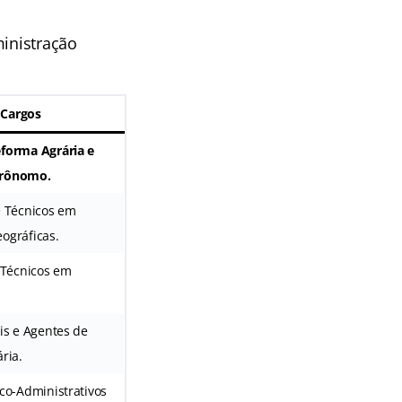
ministração
 Cargos
eforma Agrária e
grônomo.
e Técnicos em
ográficas.
e Técnicos em
is e Agentes de
ria.
ico-Administrativos