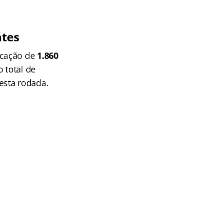
ntes
ocação de
1.860
 total de
esta rodada.