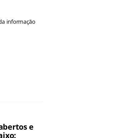
 da informação
abertos e
aixo: