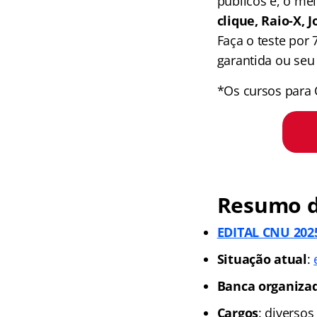
públicos e, o me
clique, Raio-X,
Faça o teste por
garantida ou seu 
*Os cursos para 
Resumo d
EDITAL CNU 2025
Situação atual
:
Banca organiza
Cargos
: diversos