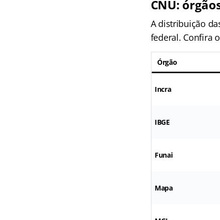
CNU: órgão
A distribuição d
federal. Confira 
Órgão
Incra
IBGE
Funai
Mapa