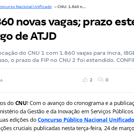
oncurso Nacional Unificado
››
CNU: 1.860 novas vagas; prazo estendido para cargo de ATJD
860 novas vagas; prazo es
rgo de ATJD
ocação do CNU 1 com 1.860 vagas para Incra, IBG
sso, o prazo da FIP no CNU 2 foi estendido. CONF
2
0
26
tos do
CNU
! Com o avanço do cronograma e a publica
inistério da Gestão e da Inovação em Serviços Públicos
duas edições do
Concurso Público Nacional Unificad
ações cruciais publicadas nesta terça-feira, 24 de març