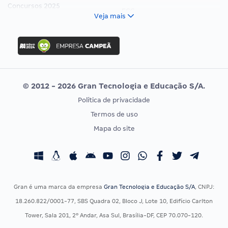
Concursos 2025
FCC
Veja mais
Concurso Nacional Unificado
FGV
Concurso Ibama
Idecan
Concurso MPU
Selecon
Editais publicados
Uniase
© 2012 - 2026 Gran Tecnologia e Educação S/A.
Vunesp
Política de privacidade
CONCURSOS POR PROFISSÃO
EXAME DE ORDEM
Termos de uso
Concursos Administrativos
OAB
Mapa do site
Concursos Educação
Prova OAB
Concursos Fiscais
Calendário OAB
Concursos Jurídicos
Questões OAB
Concursos Militares
Recursos OAB
Gran é uma marca da empresa
Gran Tecnologia e Educação S/A
, CNPJ:
Concursos Policiais
Exame de Ordem
18.260.822/0001-77, SBS Quadra 02, Bloco J, Lote 10, Edifício Carlton
Concursos Saúde
Tower, Sala 201, 2º Andar, Asa Sul, Brasília-DF, CEP 70.070-120.
Concursos Tribunais