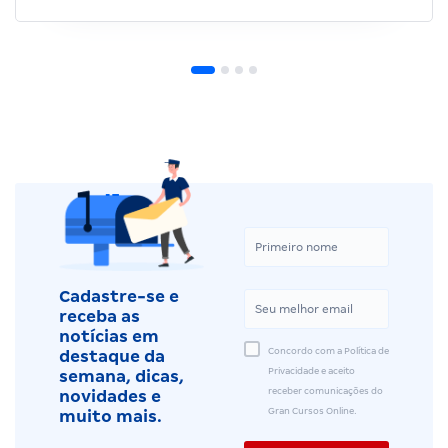
Cadastre-se e
receba as
notícias em
Concordo com a Política de
destaque da
Privacidade e aceito
semana, dicas,
receber comunicações do
novidades e
Gran Cursos Online.
muito mais.