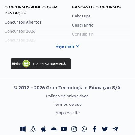
CONCURSOS PÚBLICOS EM
BANCAS DE CONCURSOS
DESTAQUE
Cebraspe
Concursos Abertos
Cesgranrio
Concursos 2026
Consulplan
Concursos 2025
FCC
Veja mais
Concurso Nacional Unificado
FGV
Concurso Ibama
Idecan
Concurso MPU
Selecon
Editais publicados
Uniase
© 2012 - 2026 Gran Tecnologia e Educação S/A.
Vunesp
Política de privacidade
CONCURSOS POR PROFISSÃO
EXAME DE ORDEM
Termos de uso
Concursos Administrativos
OAB
Mapa do site
Concursos Educação
Prova OAB
Concursos Fiscais
Calendário OAB
Concursos Jurídicos
Questões OAB