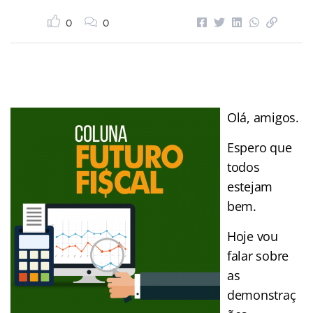
0
0
Olá, amigos.
Espero que
todos
estejam
bem.
Hoje vou
falar sobre
as
demonstraç