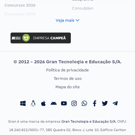
Concursos 2026
Consulplan
Concursos 2025
FCC
Veja mais
Concurso Nacional Unificado
FGV
Concurso Ibama
Idecan
Concurso MPU
Selecon
Editais publicados
Uniase
© 2012 - 2026 Gran Tecnologia e Educação S/A.
Vunesp
Política de privacidade
CONCURSOS POR PROFISSÃO
EXAME DE ORDEM
Termos de uso
Concursos Administrativos
OAB
Mapa do site
Concursos Educação
Prova OAB
Concursos Fiscais
Calendário OAB
Concursos Jurídicos
Questões OAB
Concursos Militares
Recursos OAB
Gran é uma marca da empresa
Gran Tecnologia e Educação S/A
, CNPJ:
Concursos Policiais
Exame de Ordem
18.260.822/0001-77, SBS Quadra 02, Bloco J, Lote 10, Edifício Carlton