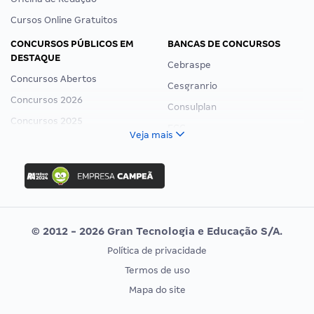
Cursos Online Gratuitos
CONCURSOS PÚBLICOS EM
BANCAS DE CONCURSOS
DESTAQUE
Cebraspe
Concursos Abertos
Cesgranrio
Concursos 2026
Consulplan
Concursos 2025
FCC
Veja mais
Concurso Nacional Unificado
FGV
Concurso Ibama
Idecan
Concurso MPU
Selecon
Editais publicados
Uniase
© 2012 - 2026 Gran Tecnologia e Educação S/A.
Vunesp
Política de privacidade
CONCURSOS POR PROFISSÃO
EXAME DE ORDEM
Termos de uso
Concursos Administrativos
OAB
Mapa do site
Concursos Educação
Prova OAB