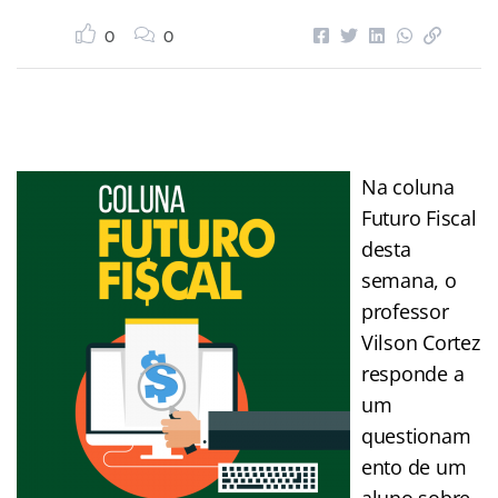
0
0
Na coluna
Futuro Fiscal
desta
semana, o
professor
Vilson Cortez
responde a
um
questionam
ento de um
aluno sobre