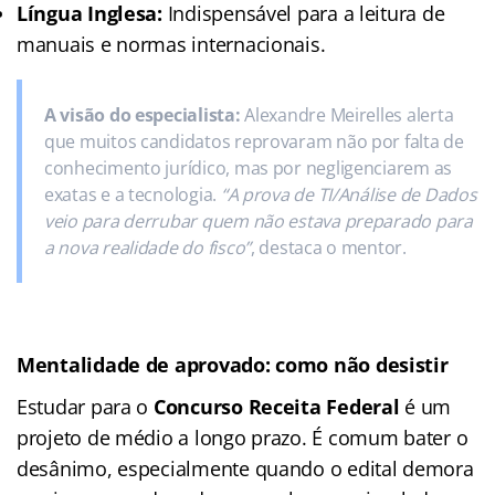
Língua Inglesa:
Indispensável para a leitura de
manuais e normas internacionais.
A visão do especialista:
Alexandre Meirelles alerta
que muitos candidatos reprovaram não por falta de
conhecimento jurídico, mas por negligenciarem as
exatas e a tecnologia.
“A prova de TI/Análise de Dados
veio para derrubar quem não estava preparado para
a nova realidade do fisco”
, destaca o mentor.
Mentalidade de aprovado: como não desistir
Estudar para o
Concurso Receita Federal
é um
projeto de médio a longo prazo. É comum bater o
desânimo, especialmente quando o edital demora