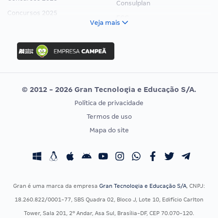
Consulplan
Concursos 2025
FCC
Veja mais
Concurso Nacional Unificado
FGV
Concurso Ibama
Idecan
Concurso MPU
Selecon
Editais publicados
Uniase
© 2012 - 2026 Gran Tecnologia e Educação S/A.
Vunesp
Política de privacidade
CONCURSOS POR PROFISSÃO
EXAME DE ORDEM
Termos de uso
Concursos Administrativos
OAB
Mapa do site
Concursos Educação
Prova OAB
Concursos Fiscais
Calendário OAB
Concursos Jurídicos
Questões OAB
Concursos Militares
Recursos OAB
Gran é uma marca da empresa
Gran Tecnologia e Educação S/A
, CNPJ:
Concursos Policiais
Exame de Ordem
18.260.822/0001-77, SBS Quadra 02, Bloco J, Lote 10, Edifício Carlton
Concursos Saúde
Tower, Sala 201, 2º Andar, Asa Sul, Brasília-DF, CEP 70.070-120.