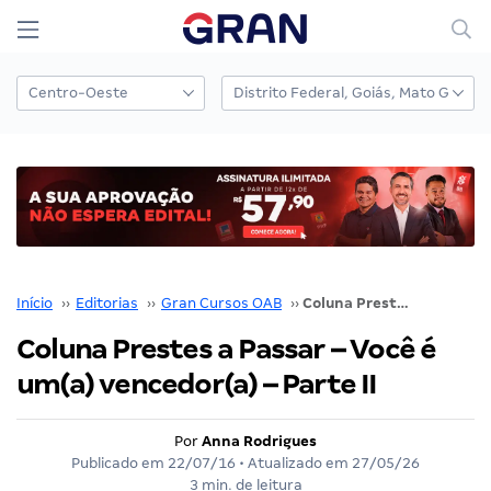
Início
››
Editorias
››
Gran Cursos OAB
››
Coluna Prestes a Passar – Você é um(a) vencedor(a) – Parte II
Coluna Prestes a Passar – Você é
um(a) vencedor(a) – Parte II
Por
Anna Rodrigues
Publicado em
22/07/16
• Atualizado em
27/05/26
3 min. de leitura