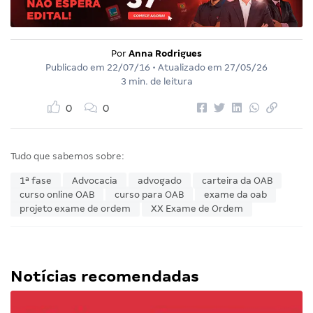
Por
Anna Rodrigues
Publicado em
22/07/16
• Atualizado em
27/05/26
3 min. de leitura
0
0
Tudo que sabemos sobre:
1ª fase
Advocacia
advogado
carteira da OAB
curso online OAB
curso para OAB
exame da oab
projeto exame de ordem
XX Exame de Ordem
Notícias recomendadas