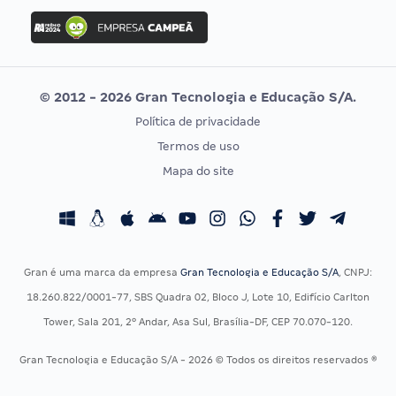
Concurso Ibama
Idecan
Concurso MPU
Selecon
Editais publicados
Uniase
© 2012 - 2026 Gran Tecnologia e Educação S/A.
Vunesp
Política de privacidade
CONCURSOS POR PROFISSÃO
EXAME DE ORDEM
Termos de uso
Concursos Administrativos
OAB
Mapa do site
Concursos Educação
Prova OAB
Concursos Fiscais
Calendário OAB
Concursos Jurídicos
Questões OAB
Concursos Militares
Recursos OAB
Gran é uma marca da empresa
Gran Tecnologia e Educação S/A
, CNPJ:
Concursos Policiais
Exame de Ordem
18.260.822/0001-77, SBS Quadra 02, Bloco J, Lote 10, Edifício Carlton
Concursos Saúde
Tower, Sala 201, 2º Andar, Asa Sul, Brasília-DF, CEP 70.070-120.
Concursos Tribunais
Gran Tecnologia e Educação S/A - 2026 © Todos os direitos reservados ®
Residência Multiprofissional