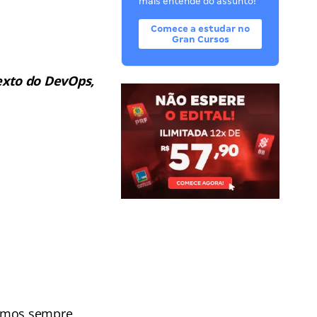
mais entende do assunto!
Comece a estudar no
Gran Cursos
exto do DevOps,
vamos sempre