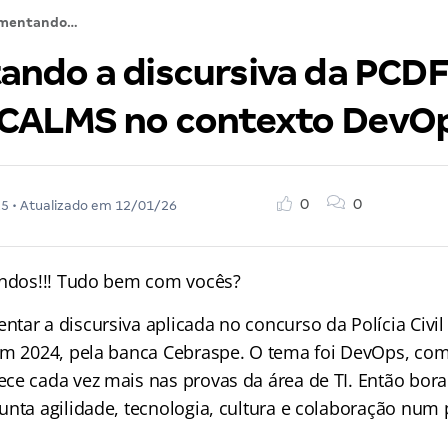
Comentando a discursiva da PCDF 2024: Modelo CALMS no contexto DevOps
ndo a discursiva da PCDF
CALMS no contexto DevO
0
0
25
• Atualizado em
12/01/26
indos!!! Tudo bem com vocês?
ar a discursiva aplicada no concurso da Polícia Civil 
em 2024, pela banca Cebraspe. O tema foi DevOps, co
ce cada vez mais nas provas da área de TI. Então bor
unta agilidade, tecnologia, cultura e colaboração num