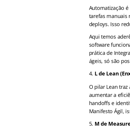
Automatização é 
tarefas manuais r
deploys. Isso red
Aqui temos aderê
software funcion
prática de Integr
ágeis, só são po
L de Lean (Enx
O pilar Lean traz
aumentar a eficiê
handoffs e identi
Manifesto Ágil, i
M de Measure