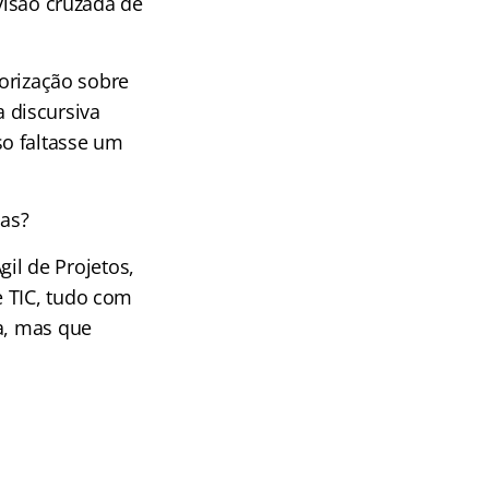
visão cruzada de
rização sobre
 discursiva
so faltasse um
vas?
l de Projetos,
e TIC, tudo com
a, mas que