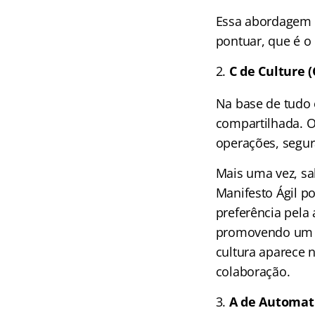
Essa abordagem c
pontuar, que é o
C de Culture (
Na base de tudo 
compartilhada. O
operações, segur
Mais uma vez, sa
Manifesto Ágil p
preferência pela
promovendo um a
cultura aparece n
colaboração.
A de Automati