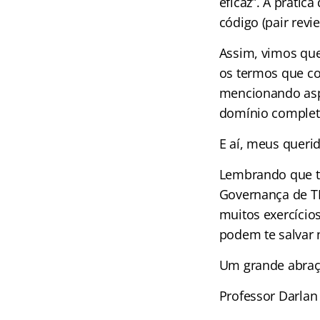
eficaz”. A prátic
código (pair revi
Assim, vimos qu
os termos que c
mencionando aspe
domínio complet
E aí, meus querid
Lembrando que t
Governança de TI
muitos exercício
podem te salvar 
Um grande abraç
Professor Darlan 