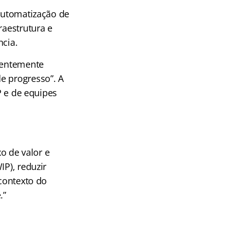
 automatização de
raestrutura e
ncia.
quentemente
e progresso”. A
P e de equipes
xo de valor e
IP), reduzir
 contexto do
.”