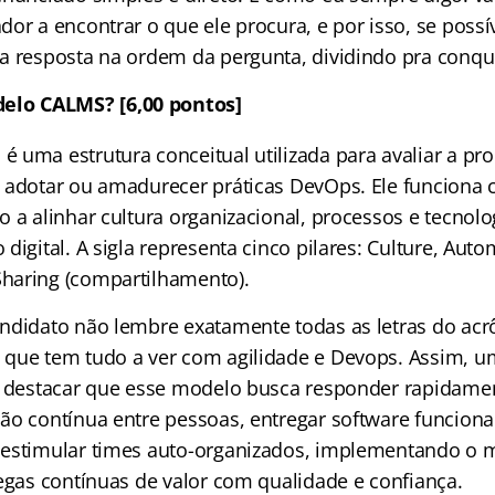
or a encontrar o que ele procura, e por isso, se possí
a resposta na ordem da pergunta, dividindo pra conqui
elo CALMS? [6,00 pontos]
 uma estrutura conceitual utilizada para avaliar a pr
 adotar ou amadurecer práticas DevOps. Ele funcion
o a alinhar cultura organizacional, processos e tecnol
digital. A sigla representa cinco pilares: Culture, Auto
haring (compartilhamento).
ndidato não lembre exatamente todas as letras do ac
que tem tudo a ver com agilidade e Devops. Assim, u
a destacar que esse modelo busca responder rapidam
ão contínua entre pessoas, entregar software funciona
estimular times auto-organizados, implementando o mi
regas contínuas de valor com qualidade e confiança.