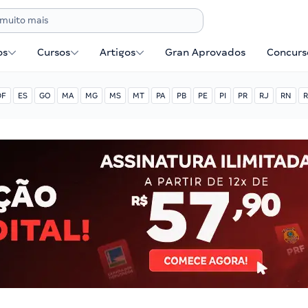
os
Cursos
Artigos
Gran Aprovados
Concurse
DF
ES
GO
MA
MG
MS
MT
PA
PB
PE
PI
PR
RJ
RN
R