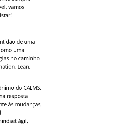
vel, vamos
star!
ontidão de uma
a como uma
ogias no caminho
mation, Lean,
rônimo do CALMS,
ma resposta
ente às mudanças,
l
ndset ágil,