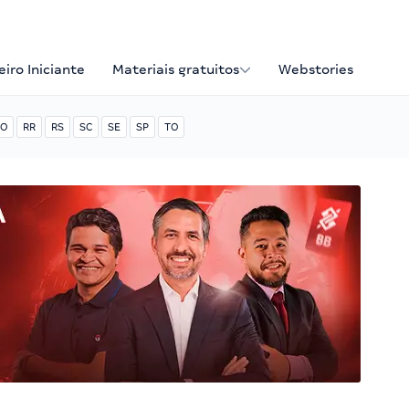
iro Iniciante
Materiais gratuitos
Webstories
O
RR
RS
SC
SE
SP
TO