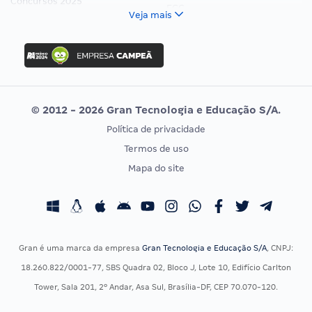
Concursos 2025
FCC
Veja mais
Concurso Nacional Unificado
FGV
Concurso Ibama
Idecan
Concurso MPU
Selecon
Editais publicados
Uniase
© 2012 - 2026 Gran Tecnologia e Educação S/A.
Vunesp
Política de privacidade
CONCURSOS POR PROFISSÃO
EXAME DE ORDEM
Termos de uso
Concursos Administrativos
OAB
Mapa do site
Concursos Educação
Prova OAB
Concursos Fiscais
Calendário OAB
Concursos Jurídicos
Questões OAB
Concursos Militares
Recursos OAB
Gran é uma marca da empresa
Gran Tecnologia e Educação S/A
, CNPJ:
Concursos Policiais
Exame de Ordem
18.260.822/0001-77, SBS Quadra 02, Bloco J, Lote 10, Edifício Carlton
Concursos Saúde
Tower, Sala 201, 2º Andar, Asa Sul, Brasília-DF, CEP 70.070-120.
Concursos Tribunais