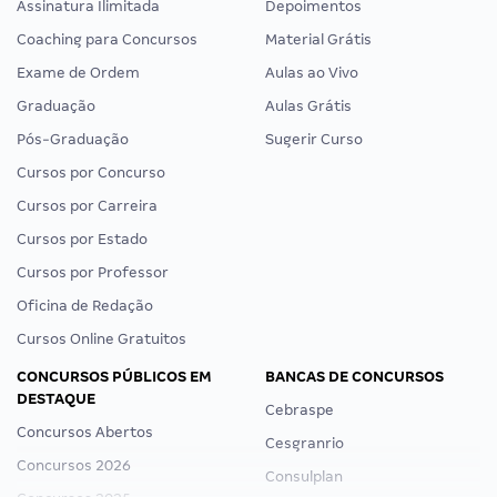
Assinatura Ilimitada
Depoimentos
Coaching para Concursos
Material Grátis
Exame de Ordem
Aulas ao Vivo
Graduação
Aulas Grátis
Pós-Graduação
Sugerir Curso
Cursos por Concurso
Cursos por Carreira
Cursos por Estado
Cursos por Professor
Oficina de Redação
Cursos Online Gratuitos
CONCURSOS PÚBLICOS EM
BANCAS DE CONCURSOS
DESTAQUE
Cebraspe
Concursos Abertos
Concursos TI: editais publicados e previstos em…
Cesgranrio
Equipe Gran
Concursos 2026
•
12 de Junho
Consulplan