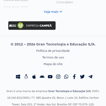
Consulplan
Concursos 2025
FCC
Veja mais
Concurso Nacional Unificado
FGV
Concurso Ibama
Idecan
Concurso MPU
Selecon
Editais publicados
Uniase
© 2012 - 2026 Gran Tecnologia e Educação S/A.
Vunesp
Política de privacidade
CONCURSOS POR PROFISSÃO
EXAME DE ORDEM
Termos de uso
Concursos Administrativos
OAB
Mapa do site
Concursos Educação
Prova OAB
Concursos Fiscais
Calendário OAB
Concursos Jurídicos
Questões OAB
Concursos Militares
Recursos OAB
Gran é uma marca da empresa
Gran Tecnologia e Educação S/A
, CNPJ:
Concursos Policiais
Exame de Ordem
18.260.822/0001-77, SBS Quadra 02, Bloco J, Lote 10, Edifício Carlton
Concursos Saúde
Tower, Sala 201, 2º Andar, Asa Sul, Brasília-DF, CEP 70.070-120.