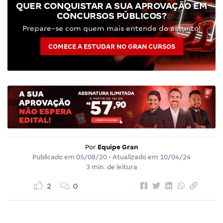
QUER CONQUISTAR A SUA APROVAÇÃO EM
CONCURSOS PÚBLICOS?
Prepare-se com quem mais entende do assunto!
COMECE A ESTUDAR NO GRAN CURSOS
Por
Equipe Gran
Publicado em
05/08/20
• Atualizado em
10/04/24
3 min. de leitura
2
0