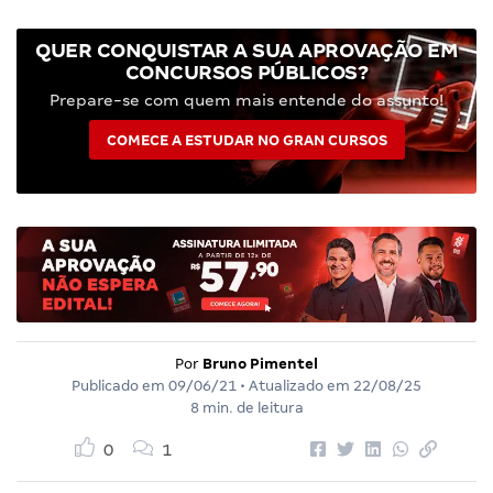
QUER CONQUISTAR A SUA APROVAÇÃO EM
CONCURSOS PÚBLICOS?
Prepare-se com quem mais entende do assunto!
COMECE A ESTUDAR NO GRAN CURSOS
Por
Bruno Pimentel
Publicado em
09/06/21
• Atualizado em
22/08/25
8 min. de leitura
0
1