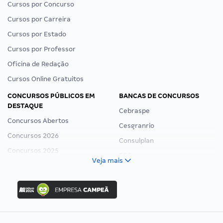
Cursos por Concurso
Cursos por Carreira
Cursos por Estado
Cursos por Professor
Oficina de Redação
Cursos Online Gratuitos
CONCURSOS PÚBLICOS EM
BANCAS DE CONCURSOS
DESTAQUE
Cebraspe
Concursos Abertos
Cesgranrio
Concursos 2026
Consulplan
Concursos 2025
FCC
Veja mais
Concurso Nacional Unificado
FGV
Concurso Ibama
Idecan
Concurso MPU
Selecon
Editais publicados
Uniase