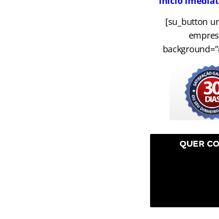
início imedia
[su_button u
empresa
background=”#
QUER CO