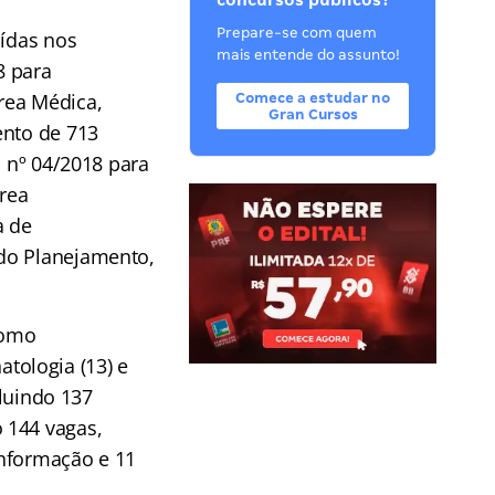
concursos públicos?
Prepare-se com quem
uídas nos
mais entende do assunto!
8 para
rea Médica,
Comece a estudar no
Gran Cursos
ento de 713
l nº 04/2018 para
rea
a de
 do Planejamento,
como
atologia (13) e
cluindo 137
 144 vagas,
 informação e 11