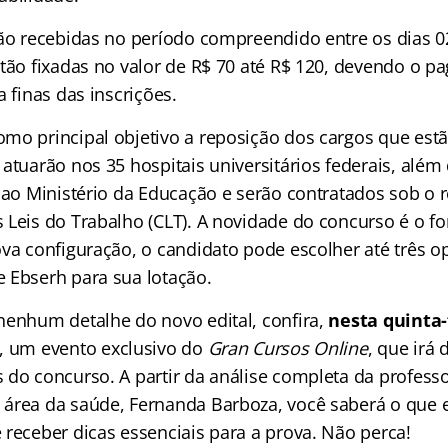
rão recebidas no período compreendido entre os dias 02
stão fixadas no valor de R$ 70 até R$ 120, devendo o p
a finas das inscrições.
mo principal objetivo a reposição dos cargos que estã
atuarão nos 35 hospitais universitários federais, além
a ao Ministério da Educação e serão contratados sob o 
 Leis do Trabalho (CLT). A novidade do concurso é o fo
ova configuração, o candidato pode escolher até três o
 Ebserh para sua lotação.
nenhum detalhe do novo edital, confira,
nesta quinta-f
, um evento exclusivo do
Gran Cursos Online
, que irá 
do concurso. A partir da análise completa da professo
área da saúde, Fernanda Barboza, você saberá o que 
 receber dicas essenciais para a prova. Não perca!