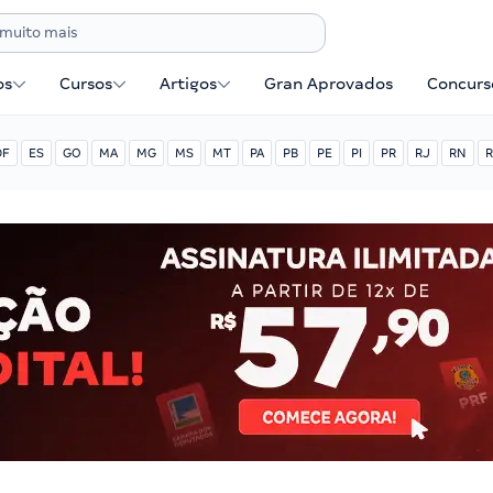
os
Cursos
Artigos
Gran Aprovados
Concurse
DF
ES
GO
MA
MG
MS
MT
PA
PB
PE
PI
PR
RJ
RN
R