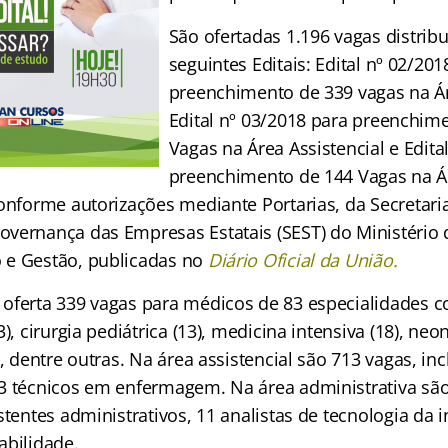
São ofertadas
1.196 vagas distrib
seguintes Editais: Edital nº 02/201
preenchimento de 339 vagas na Á
Edital nº 03/2018 para preenchim
Vagas na Área Assistencial e Edita
preenchimento de 144 Vagas na Á
conforme autorizações mediante Portarias, da Secretari
vernança das Empresas Estatais (SEST) do Ministério
e Gestão, publicadas no
Diário Oficial da União.
oferta 339 vagas para médicos de 83 especialidades 
), cirurgia pediátrica (13), medicina intensiva (18), neon
), dentre outras. Na área assistencial são 713 vagas, in
3 técnicos em enfermagem. Na área administrativa são
stentes administrativos, 11 analistas de tecnologia da
abilidade.