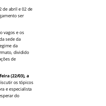
 de abril e 02 de
agamento ser
o vagos e os
 da sede da
regime da
rmato, dividido
pções de
eira (22/03), a
discutir os tópicos
ra e especialista
esperar do