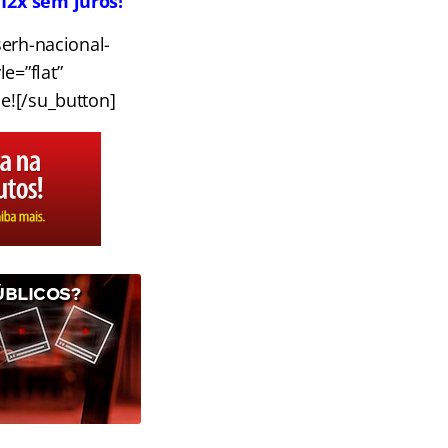
12x sem juros!
erh-nacional-
e=”flat”
e![/su_button]
ÚBLICOS?