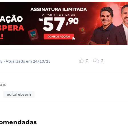
0
2
18
• Atualizado em
24/10/25
bre:
edital ebserh
ecomendadas