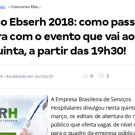
ias
››
Concurso Ebserh 2018: como passar? Descubra com o evento que vai ao ar nesta quinta, a partir das 19h30!
o Ebserh 2018: como pass
a com o evento que vai ao
inta, a partir das 19h30!
0
2
18
• Atualizado em
24/10/25
A Empresa Brasileira de Serviços
Hospitalares divulgou nesta quinta
março, os editais de abertura do
público que oferta vagas de nível
para o quadro da empresa pública