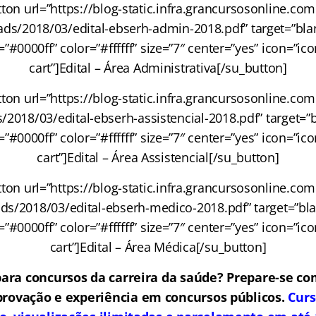
ton url=”https://blog-static.infra.grancursosonline.co
ds/2018/03/edital-ebserh-admin-2018.pdf” target=”blank
#0000ff” color=”#ffffff” size=”7″ center=”yes” icon=”ic
cart”]Edital – Área Administrativa[/su_button]
ton url=”https://blog-static.infra.grancursosonline.co
2018/03/edital-ebserh-assistencial-2018.pdf” target=”bl
#0000ff” color=”#ffffff” size=”7″ center=”yes” icon=”ic
cart”]Edital – Área Assistencial[/su_button]
ton url=”https://blog-static.infra.grancursosonline.co
ds/2018/03/edital-ebserh-medico-2018.pdf” target=”blank
#0000ff” color=”#ffffff” size=”7″ center=”yes” icon=”ic
cart”]Edital – Área Médica[/su_button]
ara concursos da carreira da saúde? Prepare-se 
provação e experiência em concursos públicos.
Curs