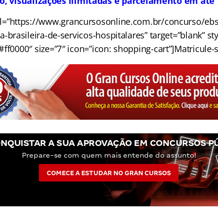
to, visualizações ilimitadas e parcelamento em até 
rl=”https://www.grancursosonline.com.br/concurso/ebs
-brasileira-de-servicos-hospitalares” target=”blank” styl
ff0000″ size=”7″ icon=”icon: shopping-cart”]Matricule-s
NQUISTAR A SUA APROVAÇÃO EM CONCURSOS P
Prepare-se com quem mais entende do assunto!
COMECE A ESTUDAR NO GRAN CURSOS