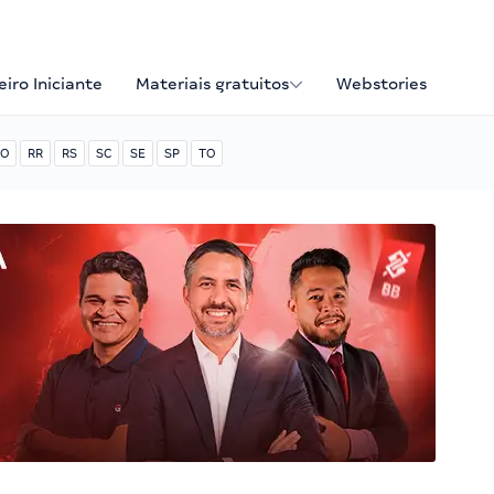
iro Iniciante
Materiais gratuitos
Webstories
O
RR
RS
SC
SE
SP
TO