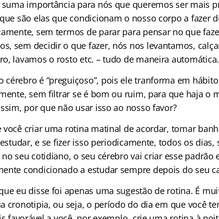
e suma importância para nós que queremos ser mais p
rque são elas que condicionam o nosso corpo a fazer 
camente, sem termos de parar para pensar no que faze
, sem decidir o que fazer, nós nos levantamos, calça
o, lavamos o rosto etc. – tudo de maneira automática.
cérebro é “preguiçoso”, pois ele tranforma em hábito
amente, sem filtrar se é bom ou ruim, para que haja o 
assim, por que não usar isso ao nosso favor?
 você criar uma rotina matinal de acordar, tomar ban
 estudar, e se fizer isso periodicamente, todos os dias, 
no seu cotidiano, o seu cérebro vai criar esse padrão 
ente condicionado a estudar sempre depois do seu ca
que eu disse foi apenas uma sugestão de rotina. É mui
a cronotipia, ou seja, o período do dia em que você t
is favorável a você, por exemplo, crie uma rotina à noi