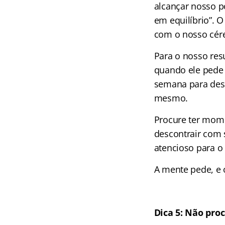
alcançar nosso p
em equilíbrio”. 
com o nosso cére
Para o nosso res
quando ele pede 
semana para desc
mesmo.
Procure ter momen
descontrair com 
atencioso para o
A mente pede, e 
Dica 5: Não pro