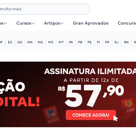
os
Cursos
Artigos
Gran Aprovados
Concurse
DF
ES
GO
MA
MG
MS
MT
PA
PB
PE
PI
PR
RJ
RN
R