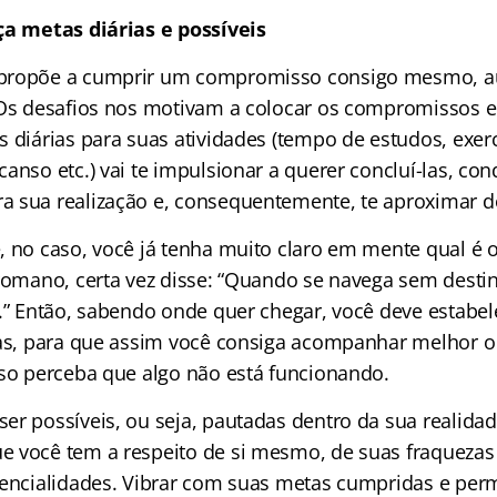
ça metas diárias e possíveis
propõe a cumprir um compromisso consigo mesmo, 
 Os desafios nos motivam a colocar os compromissos e
 diárias para suas atividades (tempo de estudos, exercí
anso etc.) vai te impulsionar a querer concluí-las, con
 sua realização e, consequentemente, te aproximar do
, no caso, você já tenha muito claro em mente qual é o
 romano, certa vez disse: “Quando se navega sem dest
l.” Então, sabendo onde quer chegar, você deve estabel
ias, para que assim você consiga acompanhar melhor 
aso perceba que algo não está funcionando.
er possíveis, ou seja, pautadas dentro da sua realida
e você tem a respeito de si mesmo, de suas fraquez
tencialidades. Vibrar com suas metas cumpridas e permi