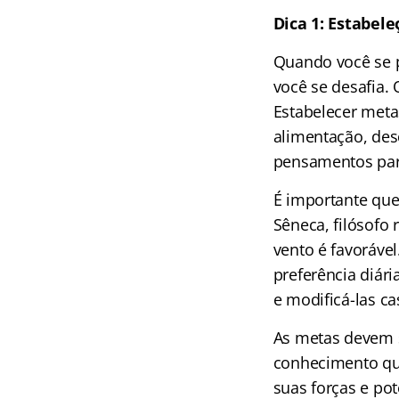
Dica 1: Estabele
Quando você se 
você se desafia.
Estabelecer metas
alimentação, desc
pensamentos para
É importante que
Sêneca, filósofo
vento é favoráve
preferência diár
e modificá-las c
As metas devem s
conhecimento qu
suas forças e po