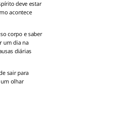
pírito deve estar
smo acontece
sso corpo e saber
ar um dia na
usas diárias
de sair para
a um olhar