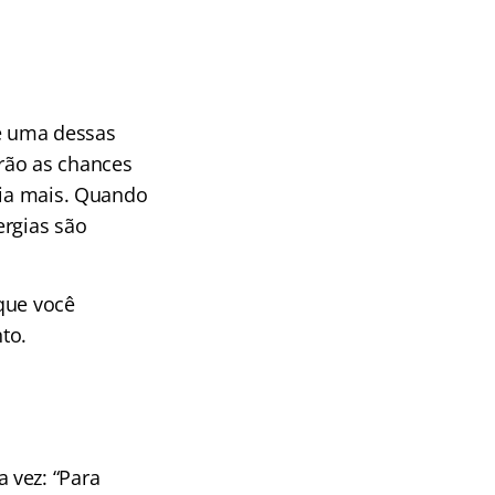
 e uma dessas
rão as chances
dia mais. Quando
ergias são
que você
to.
 vez: “Para