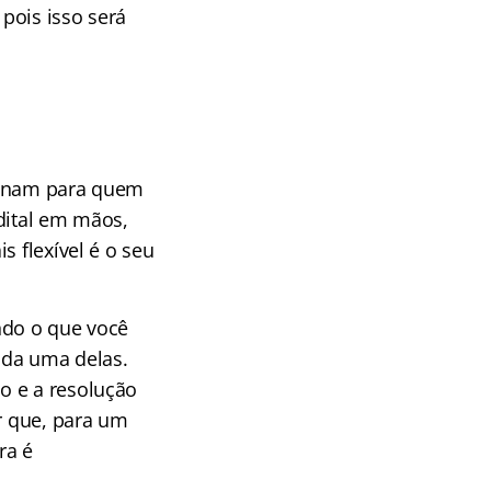
pois isso será
cionam para quem
dital em mãos,
s flexível é o seu
ndo o que você
cada uma delas.
o e a resolução
ar que, para um
ra é