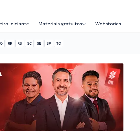
iro Iniciante
Materiais gratuitos
Webstories
O
RR
RS
SC
SE
SP
TO