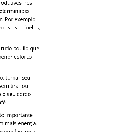
rodutivos nos
determinadas
r. Por exemplo,
mos os chinelos,
 tudo aquilo que
menor esforço
ho, tomar seu
sem tirar ou
e o seu corpo
fé.
to importante
em mais energia.
te que favoreça