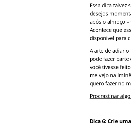
Essa dica talvez 
desejos momentâ
após o almoço – 
Acontece que ess
disponível para 
A arte de adiar o
pode fazer parte
você tivesse feit
me vejo na iminê
quero fazer no m
Procrastinar alg
Dica 6: Crie uma