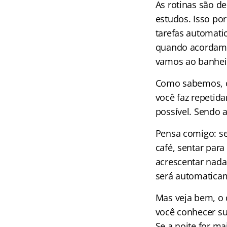
As rotinas são d
estudos. Isso po
tarefas automati
quando acordamos
vamos ao banheir
Como sabemos, o 
você faz repetid
possível. Sendo 
Pensa comigo: se
café, sentar para
acrescentar nada 
será automaticam
Mas veja bem, o 
você conhecer su
Se a noite for ma