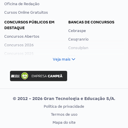
Oficina de Redação
Cursos Online Gratuitos
CONCURSOS PÚBLICOS EM
BANCAS DE CONCURSOS
DESTAQUE
Cebraspe
Concursos Abertos
Cesgranrio
Concursos 2026
Consulplan
Concursos 2025
FCC
Veja mais
Concurso Nacional Unificado
FGV
Concurso Ibama
Idecan
Concurso MPU
Selecon
Editais publicados
Uniase
© 2012 - 2026 Gran Tecnologia e Educação S/A.
Vunesp
Política de privacidade
CONCURSOS POR PROFISSÃO
EXAME DE ORDEM
Termos de uso
Concursos Administrativos
OAB
Mapa do site
Concursos Educação
Prova OAB