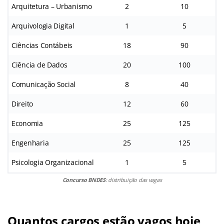
Arquitetura – Urbanismo
2
10
Arquivologia Digital
1
5
Ciências Contábeis
18
90
Ciência de Dados
20
100
Comunicação Social
8
40
Direito
12
60
Economia
25
125
Engenharia
25
125
Psicologia Organizacional
1
5
Concurso BNDES
: distribuição das vagas
Quantos cargos estão vagos hoje