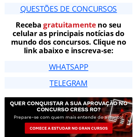
QUESTÕES DE CONCURSOS
Receba
gratuitamente
no seu
celular as principais notícias do
mundo dos concursos. Clique no
link abaixo e inscreva-se:
WHATSAPP
TELEGRAM
QUER CONQUISTAR A SUA APROVAÇÃO NO
CONCURSO CRESS RO?
Prepare-se com quem mais entende do assunto!
COMECE A ESTUDAR NO GRAN CURSOS