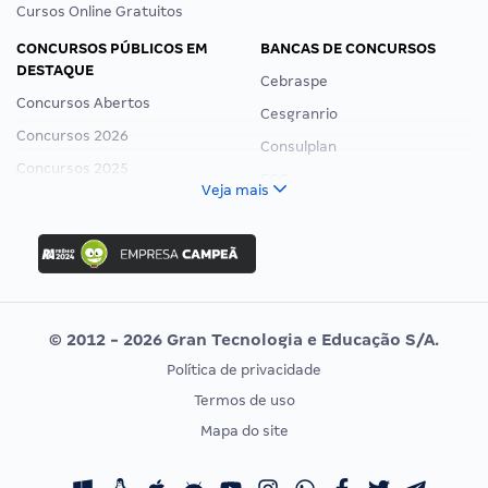
Cursos Online Gratuitos
CONCURSOS PÚBLICOS EM
BANCAS DE CONCURSOS
DESTAQUE
Cebraspe
Concursos Abertos
Cesgranrio
Concursos 2026
Consulplan
Concursos 2025
FCC
Veja mais
Concurso Nacional Unificado
FGV
Concurso Ibama
Idecan
Concurso MPU
Selecon
Editais publicados
Uniase
© 2012 - 2026 Gran Tecnologia e Educação S/A.
Vunesp
Política de privacidade
CONCURSOS POR PROFISSÃO
EXAME DE ORDEM
Termos de uso
Concursos Administrativos
OAB
Mapa do site
Concursos Educação
Prova OAB
Concursos Fiscais
Calendário OAB