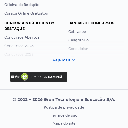
Oficina de Redação
Cursos Online Gratuitos
CONCURSOS PÚBLICOS EM
BANCAS DE CONCURSOS
DESTAQUE
Cebraspe
Concursos Abertos
Cesgranrio
Concursos 2026
Consulplan
Concursos 2025
FCC
Veja mais
Concurso Nacional Unificado
FGV
Concurso Ibama
Idecan
Concurso MPU
Selecon
Editais publicados
Uniase
© 2012 - 2026 Gran Tecnologia e Educação S/A.
Vunesp
Política de privacidade
CONCURSOS POR PROFISSÃO
EXAME DE ORDEM
Termos de uso
Concursos Administrativos
OAB
Mapa do site
Concursos Educação
Prova OAB