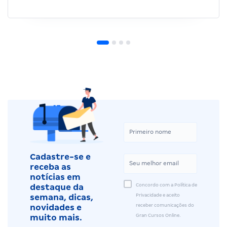
Cadastre-se e
receba as
notícias em
Concordo com a Política de
destaque da
Privacidade e aceito
semana, dicas,
receber comunicações do
novidades e
Gran Cursos Online.
muito mais.