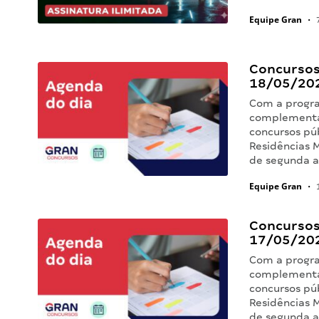
Equipe Gran
•
7
Concursos 
18/05/20
Com a progra
complementa
concursos pú
Residências M
de segunda 
Equipe Gran
•
1
Concursos 
17/05/20
Com a progra
complementa
concursos pú
Residências M
de segunda 