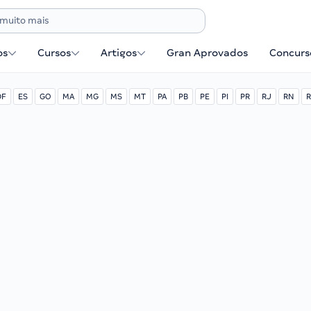
os
Cursos
Artigos
Gran Aprovados
Concurse
DF
ES
GO
MA
MG
MS
MT
PA
PB
PE
PI
PR
RJ
RN
R