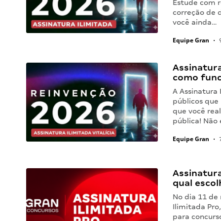
Estude com r
correção de 
você ainda…
Equipe Gran
•
9
Assinatura
como func
A Assinatura 
públicos que
que você real
pública! Não
Equipe Gran
•
7
Assinatura
qual escol
No dia 11 de 
Ilimitada Pr
para concurso