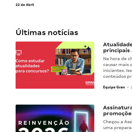
22 de Abril
Últimas notícias
Atualidad
principais
Na hora de c
causar mais 
iniciantes. I
conteúdos pre
Equipe Gran
•
2
Assinatura
promoçõe
Chegou a Ass
uma preparaç