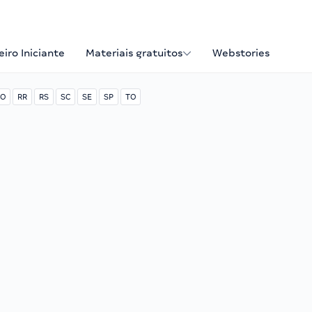
iro Iniciante
Materiais gratuitos
Webstories
O
RR
RS
SC
SE
SP
TO