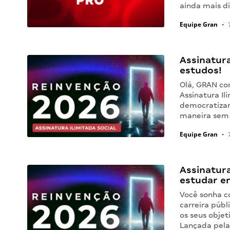
ainda mais d
Equipe Gran
•
7
Assinatura
estudos!
Olá, GRAN co
Assinatura Il
democratizar
maneira sem
Equipe Gran
•
7
Assinatura
estudar e
Você sonha c
carreira públ
os seus objet
Lançada pela