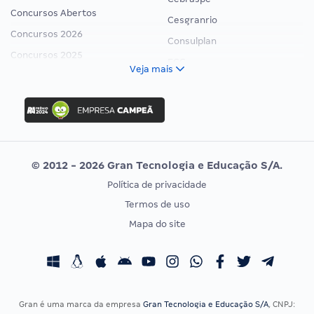
Concursos Abertos
Cesgranrio
Concursos 2026
Consulplan
Concursos 2025
FCC
Veja mais
Concurso Nacional Unificado
FGV
Concurso Ibama
Idecan
Concurso MPU
Selecon
Editais publicados
Uniase
© 2012 - 2026 Gran Tecnologia e Educação S/A.
Vunesp
Política de privacidade
CONCURSOS POR PROFISSÃO
EXAME DE ORDEM
Termos de uso
Concursos Administrativos
OAB
Mapa do site
Concursos Educação
Prova OAB
Concursos Fiscais
Calendário OAB
Concursos Jurídicos
Questões OAB
Concursos Militares
Recursos OAB
Gran é uma marca da empresa
Gran Tecnologia e Educação S/A
, CNPJ: