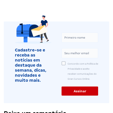
Cadastre-se e
receba as
notícias em
Concordo com a Política de
destaque da
Privacidade e aceito
semana, dicas,
receber comunicações do
novidades e
Gran Cursos Online.
muito mais.